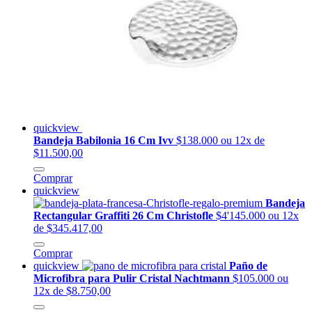
quickview
Bandeja Babilonia 16 Cm Ivv
$138.000
ou 12x de
$11.500,00
Comprar
quickview
Bandeja
Rectangular Graffiti 26 Cm Christofle
$4'145.000
ou 12x
de $345.417,00
Comprar
quickview
Paño de
Microfibra para Pulir Cristal Nachtmann
$105.000
ou
12x de $8.750,00