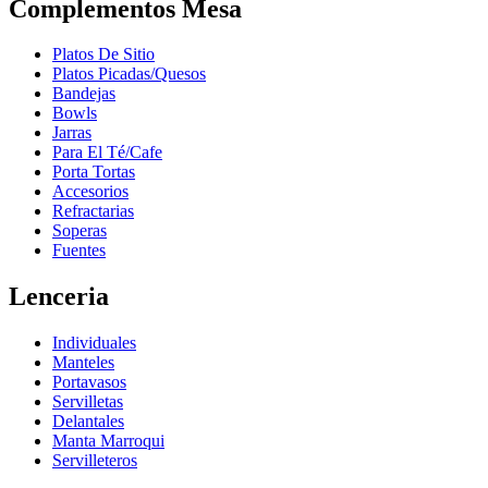
Complementos Mesa
Platos De Sitio
Platos Picadas/Quesos
Bandejas
Bowls
Jarras
Para El Té/Cafe
Porta Tortas
Accesorios
Refractarias
Soperas
Fuentes
Lenceria
Individuales
Manteles
Portavasos
Servilletas
Delantales
Manta Marroqui
Servilleteros