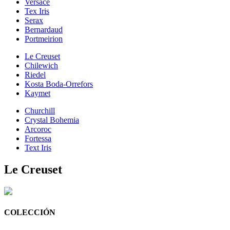
Versace
Tex Iris
Serax
Bernardaud
Portmeirion
Le Creuset
Chilewich
Riedel
Kosta Boda-Orrefors
Kaymet
Churchill
Crystal Bohemia
Arcoroc
Fortessa
Text Iris
Le Creuset
COLECCIÓN