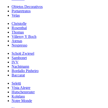
Objetos Decorativos
Portaretratos
Velas
Christofle
Rosenthal
Thomas
Villeroy Y Boch
Atenas
Nespresso
Schott Zwiesel
Sambonet
IVV
Nachtmann
Bordallo Pinheiro
Baccarat
Seletti
Vista Alegre
Hutschenreuter
Kolglass
Notre Monde