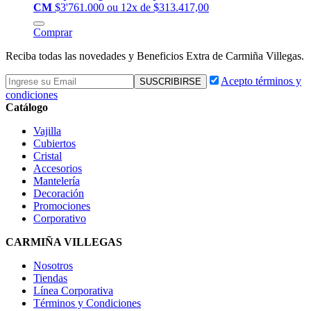
CM
$3'761.000
ou 12x de $313.417,00
Comprar
Reciba todas las novedades y Beneficios Extra de Carmiña Villegas.
Acepto términos y
condiciones
Catálogo
Vajilla
Cubiertos
Cristal
Accesorios
Mantelería
Decoración
Promociones
Corporativo
CARMIÑA VILLEGAS
Nosotros
Tiendas
Línea Corporativa
Términos y Condiciones