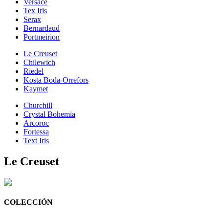
Versace
Tex Iris
Serax
Bernardaud
Portmeirion
Le Creuset
Chilewich
Riedel
Kosta Boda-Orrefors
Kaymet
Churchill
Crystal Bohemia
Arcoroc
Fortessa
Text Iris
Le Creuset
COLECCIÓN