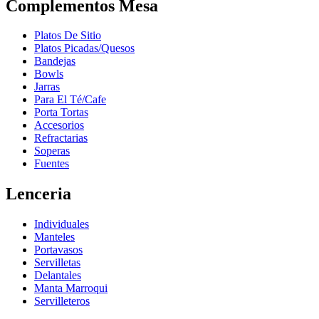
Complementos Mesa
Platos De Sitio
Platos Picadas/Quesos
Bandejas
Bowls
Jarras
Para El Té/Cafe
Porta Tortas
Accesorios
Refractarias
Soperas
Fuentes
Lenceria
Individuales
Manteles
Portavasos
Servilletas
Delantales
Manta Marroqui
Servilleteros