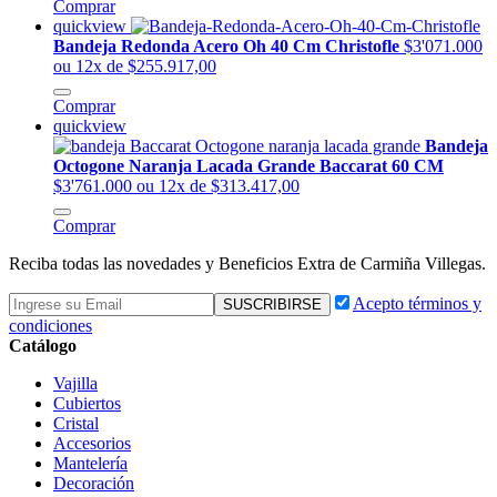
Comprar
quickview
Bandeja Redonda Acero Oh 40 Cm Christofle
$3'071.000
ou 12x de $255.917,00
Comprar
quickview
Bandeja
Octogone Naranja Lacada Grande Baccarat 60 CM
$3'761.000
ou 12x de $313.417,00
Comprar
Reciba todas las novedades y Beneficios Extra de Carmiña Villegas.
Acepto términos y
condiciones
Catálogo
Vajilla
Cubiertos
Cristal
Accesorios
Mantelería
Decoración