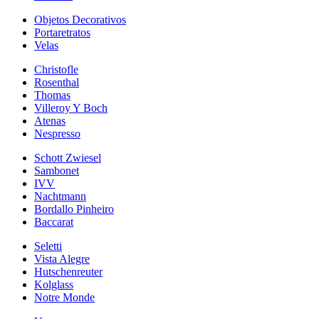
Objetos Decorativos
Portaretratos
Velas
Christofle
Rosenthal
Thomas
Villeroy Y Boch
Atenas
Nespresso
Schott Zwiesel
Sambonet
IVV
Nachtmann
Bordallo Pinheiro
Baccarat
Seletti
Vista Alegre
Hutschenreuter
Kolglass
Notre Monde