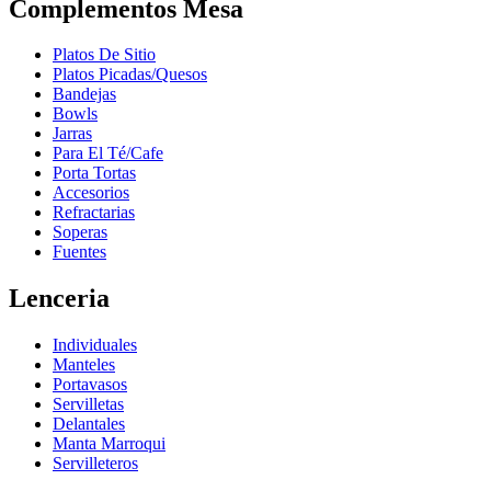
Complementos Mesa
Platos De Sitio
Platos Picadas/Quesos
Bandejas
Bowls
Jarras
Para El Té/Cafe
Porta Tortas
Accesorios
Refractarias
Soperas
Fuentes
Lenceria
Individuales
Manteles
Portavasos
Servilletas
Delantales
Manta Marroqui
Servilleteros