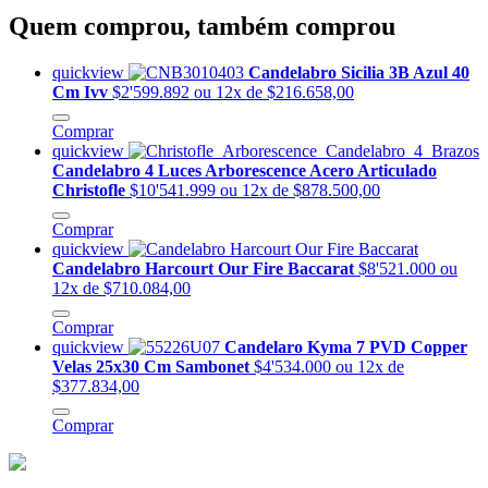
Quem comprou, também comprou
quickview
Candelabro Sicilia 3B Azul 40
Cm Ivv
$2'599.892
ou 12x de $216.658,00
Comprar
quickview
Candelabro 4 Luces Arborescence Acero Articulado
Christofle
$10'541.999
ou 12x de $878.500,00
Comprar
quickview
Candelabro Harcourt Our Fire Baccarat
$8'521.000
ou
12x de $710.084,00
Comprar
quickview
Candelaro Kyma 7 PVD Copper
Velas 25x30 Cm Sambonet
$4'534.000
ou 12x de
$377.834,00
Comprar