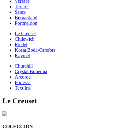
Versace
Tex Iris
Serax
Bernardaud
Portmeirion
Le Creuset
Chilewich
Riedel
Kosta Boda-Orrefors
Kaymet
Churchill
Crystal Bohemia
Arcoroc
Fortessa
Text Iris
Le Creuset
COLECCIÓN