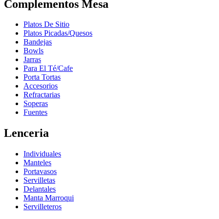
Complementos Mesa
Platos De Sitio
Platos Picadas/Quesos
Bandejas
Bowls
Jarras
Para El Té/Cafe
Porta Tortas
Accesorios
Refractarias
Soperas
Fuentes
Lenceria
Individuales
Manteles
Portavasos
Servilletas
Delantales
Manta Marroqui
Servilleteros