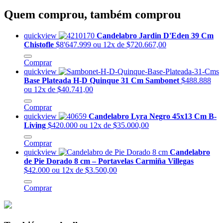
Quem comprou, também comprou
quickview
Candelabro Jardin D'Eden 39 Cm
Chistofle
$8'647.999
ou 12x de $720.667,00
Comprar
quickview
Base Plateada H-D Quinque 31 Cm Sambonet
$488.888
ou 12x de $40.741,00
Comprar
quickview
Candelabro Lyra Negro 45x13 Cm B-
Living
$420.000
ou 12x de $35.000,00
Comprar
quickview
Candelabro
de Pie Dorado 8 cm – Portavelas Carmiña Villegas
$42.000
ou 12x de $3.500,00
Comprar