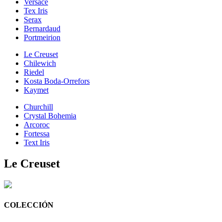
Versace
Tex Iris
Serax
Bernardaud
Portmeirion
Le Creuset
Chilewich
Riedel
Kosta Boda-Orrefors
Kaymet
Churchill
Crystal Bohemia
Arcoroc
Fortessa
Text Iris
Le Creuset
COLECCIÓN