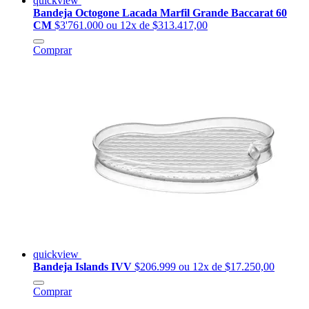
quickview
Bandeja Octogone Lacada Marfil Grande Baccarat 60
CM
$3'761.000
ou 12x de $313.417,00
Comprar
quickview
Bandeja Islands IVV
$206.999
ou 12x de $17.250,00
Comprar