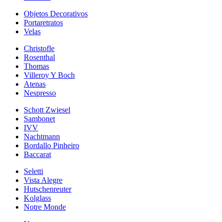
Objetos Decorativos
Portaretratos
Velas
Christofle
Rosenthal
Thomas
Villeroy Y Boch
Atenas
Nespresso
Schott Zwiesel
Sambonet
IVV
Nachtmann
Bordallo Pinheiro
Baccarat
Seletti
Vista Alegre
Hutschenreuter
Kolglass
Notre Monde