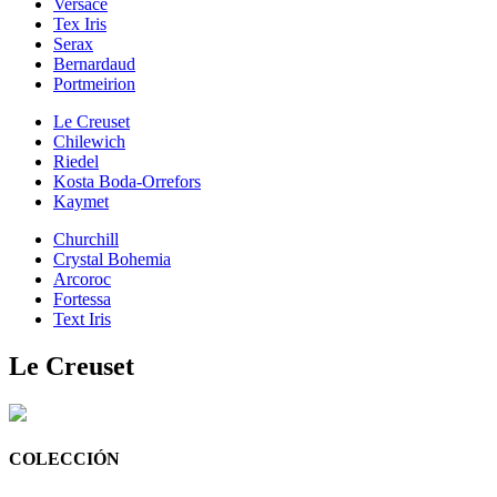
Versace
Tex Iris
Serax
Bernardaud
Portmeirion
Le Creuset
Chilewich
Riedel
Kosta Boda-Orrefors
Kaymet
Churchill
Crystal Bohemia
Arcoroc
Fortessa
Text Iris
Le Creuset
COLECCIÓN