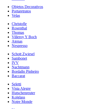
Objetos Decorativos
Portaretratos
Velas
Christofle
Rosenthal
Thomas
Villeroy Y Boch
Atenas
Nespresso
Schott Zwiesel
Sambonet
IVV
Nachtmann
Bordallo Pinheiro
Baccarat
Seletti
Vista Alegre
Hutschenreuter
Kolglass
Notre Monde