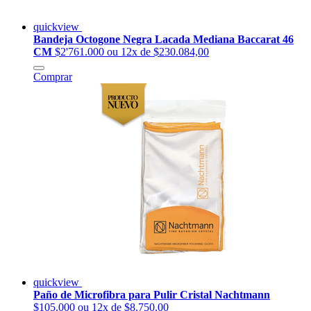
quickview
Bandeja Octogone Negra Lacada Mediana Baccarat 46
CM
$2'761.000
ou 12x de $230.084,00
Comprar
quickview
Paño de Microfibra para Pulir Cristal Nachtmann
$105.000
ou 12x de $8.750,00