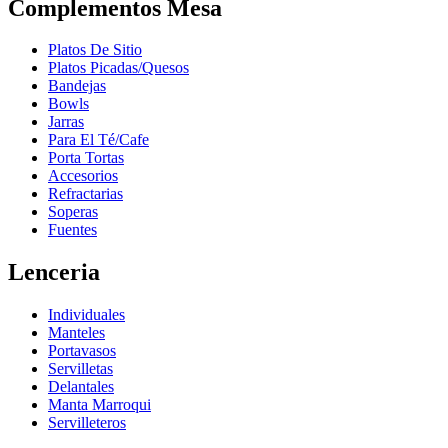
Complementos Mesa
Platos De Sitio
Platos Picadas/Quesos
Bandejas
Bowls
Jarras
Para El Té/Cafe
Porta Tortas
Accesorios
Refractarias
Soperas
Fuentes
Lenceria
Individuales
Manteles
Portavasos
Servilletas
Delantales
Manta Marroqui
Servilleteros