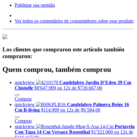
Publique sua opinião
Ver todos os comentários de consumidores sobre esse produto
Los clientes que compraron este artículo también
compraron:
Quem comprou, também comprou
quickview
Candelabro Jardin D'Eden 39 Cm
Chistofle
$8'647.999
ou 12x de $720.667,00
Comprar
quickview
Candelabro Palmera Beige 16
Cm B-living
$114.999
ou 12x de $9.584,00
Comprar
quickview
Portavela
Con Tapa 14 Cm Versace Rosenthal
$1'322.000
ou 12x de