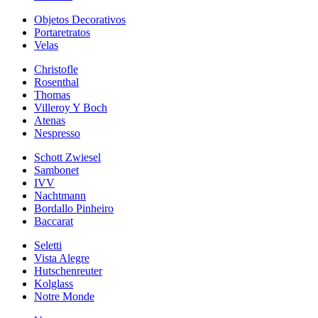
Objetos Decorativos
Portaretratos
Velas
Christofle
Rosenthal
Thomas
Villeroy Y Boch
Atenas
Nespresso
Schott Zwiesel
Sambonet
IVV
Nachtmann
Bordallo Pinheiro
Baccarat
Seletti
Vista Alegre
Hutschenreuter
Kolglass
Notre Monde