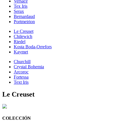
Versace
Tex Iris
Serax
Bernardaud
Portmeirion
Le Creuset
Chilewich
Riedel
Kosta Boda-Orrefors
Kaymet
Churchill
Crystal Bohemia
Arcoroc
Fortessa
Text Iris
Le Creuset
COLECCIÓN