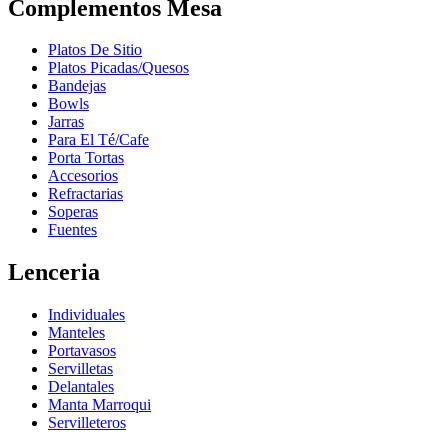
Complementos Mesa
Platos De Sitio
Platos Picadas/Quesos
Bandejas
Bowls
Jarras
Para El Té/Cafe
Porta Tortas
Accesorios
Refractarias
Soperas
Fuentes
Lenceria
Individuales
Manteles
Portavasos
Servilletas
Delantales
Manta Marroqui
Servilleteros