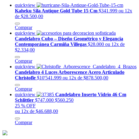
quickview
Kaheku Sila Antique Gold Tube 15 Cm
$341.999
ou 12x
de $28.500,00
Comprar
quickview
Candelabro Cubo – Diseño Geométrico y Elegancia
Contemporánea Carmiña Villegas
$28.000
ou 12x de
$2.334,00
Comprar
quickview
Candelabro 4 Luces Arborescence Acero Articulado
Christofle
$10'541.999
ou 12x de $878.500,00
Comprar
quickview
Candelabro Inserto Vidrio 46 Cm
Schlittler
$747.000
$560.250
25 % OFF
ou 12x de $46.688,00
Comprar