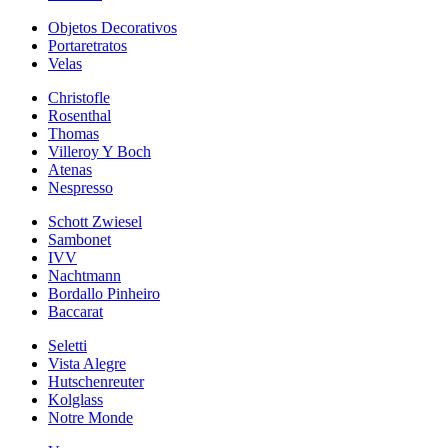
Objetos Decorativos
Portaretratos
Velas
Christofle
Rosenthal
Thomas
Villeroy Y Boch
Atenas
Nespresso
Schott Zwiesel
Sambonet
IVV
Nachtmann
Bordallo Pinheiro
Baccarat
Seletti
Vista Alegre
Hutschenreuter
Kolglass
Notre Monde