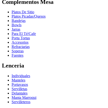
Complementos Mesa
Platos De Sitio
Platos Picadas/Quesos
Bandejas
Bowls
Jarras
Para El Té/Cafe
Porta Tortas
Accesorios
Refractarias
Soperas
Fuentes
Lenceria
Individuales
Manteles
Portavasos
Servilletas
Delantales
Manta Marroqui
Servilleteros