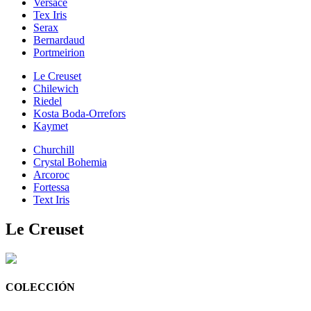
Versace
Tex Iris
Serax
Bernardaud
Portmeirion
Le Creuset
Chilewich
Riedel
Kosta Boda-Orrefors
Kaymet
Churchill
Crystal Bohemia
Arcoroc
Fortessa
Text Iris
Le Creuset
COLECCIÓN