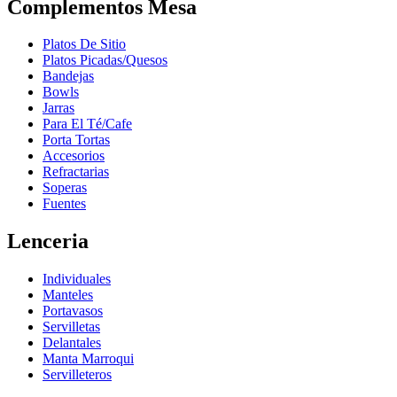
Complementos Mesa
Platos De Sitio
Platos Picadas/Quesos
Bandejas
Bowls
Jarras
Para El Té/Cafe
Porta Tortas
Accesorios
Refractarias
Soperas
Fuentes
Lenceria
Individuales
Manteles
Portavasos
Servilletas
Delantales
Manta Marroqui
Servilleteros