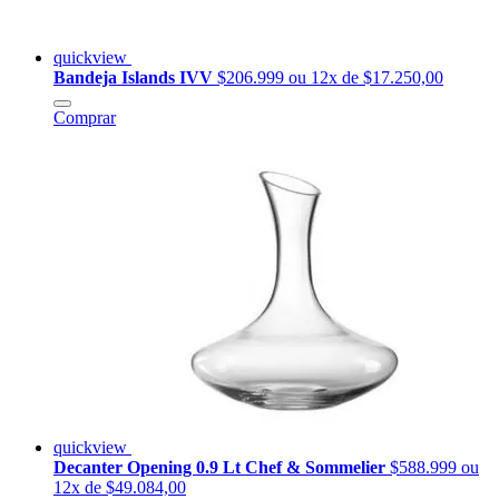
quickview
Bandeja Islands IVV
$206.999
ou 12x de $17.250,00
Comprar
quickview
Decanter Opening 0.9 Lt Chef & Sommelier
$588.999
ou
12x de $49.084,00