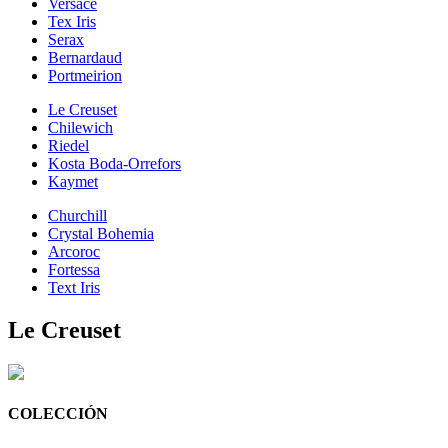
Versace
Tex Iris
Serax
Bernardaud
Portmeirion
Le Creuset
Chilewich
Riedel
Kosta Boda-Orrefors
Kaymet
Churchill
Crystal Bohemia
Arcoroc
Fortessa
Text Iris
Le Creuset
COLECCIÓN