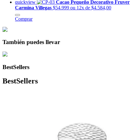
quickview
Cacao Pequeño Decorativo Fruver
Carmina Villegas
$54.999
ou 12x de $4.584,00
Comprar
También puedes llevar
BestSellers
BestSellers