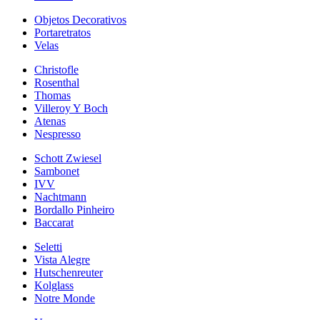
Objetos Decorativos
Portaretratos
Velas
Christofle
Rosenthal
Thomas
Villeroy Y Boch
Atenas
Nespresso
Schott Zwiesel
Sambonet
IVV
Nachtmann
Bordallo Pinheiro
Baccarat
Seletti
Vista Alegre
Hutschenreuter
Kolglass
Notre Monde