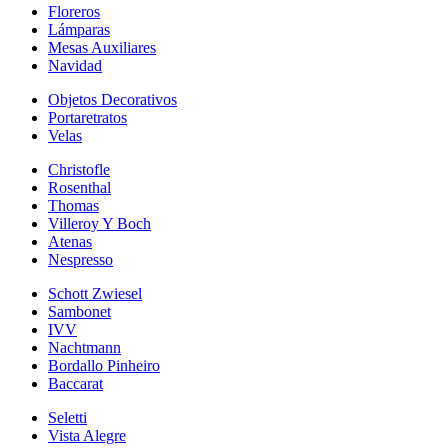
Floreros
Lámparas
Mesas Auxiliares
Navidad
Objetos Decorativos
Portaretratos
Velas
Christofle
Rosenthal
Thomas
Villeroy Y Boch
Atenas
Nespresso
Schott Zwiesel
Sambonet
IVV
Nachtmann
Bordallo Pinheiro
Baccarat
Seletti
Vista Alegre