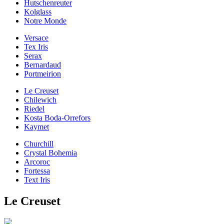
Hutschenreuter
Kolglass
Notre Monde
Versace
Tex Iris
Serax
Bernardaud
Portmeirion
Le Creuset
Chilewich
Riedel
Kosta Boda-Orrefors
Kaymet
Churchill
Crystal Bohemia
Arcoroc
Fortessa
Text Iris
Le Creuset