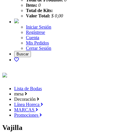
Itens:
0
Total de Kits:
Valor Total:
$ 0,00
Iniciar Sesión
Regístrese
Cuenta
Mis Pedidos
Cerrar Sesión
Lista de Bodas
mesa
Decoración
Línea Horeca
MARCAS
Promociones
Vajilla