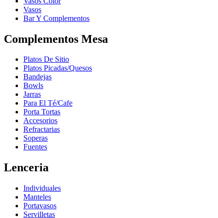
Vasos Color
Vasos
Bar Y Complementos
Complementos Mesa
Platos De Sitio
Platos Picadas/Quesos
Bandejas
Bowls
Jarras
Para El Té/Cafe
Porta Tortas
Accesorios
Refractarias
Soperas
Fuentes
Lenceria
Individuales
Manteles
Portavasos
Servilletas