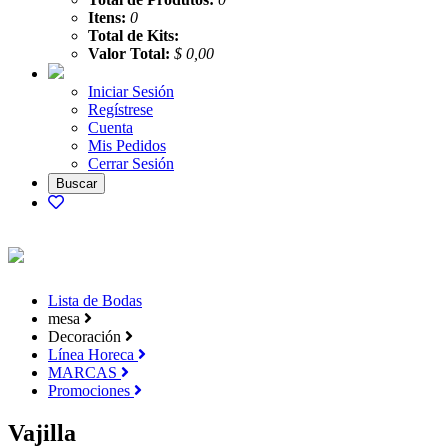
Itens:
0
Total de Kits:
Valor Total:
$ 0,00
Iniciar Sesión
Regístrese
Cuenta
Mis Pedidos
Cerrar Sesión
Lista de Bodas
mesa
Decoración
Línea Horeca
MARCAS
Promociones
Vajilla