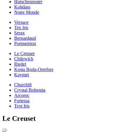
Hutschenreuter
Kolglass
Notre Monde
Versace
Tex Iris
Serax
Bernardaud
Portmeirion
Le Creuset
Chilewich
Riedel
Kosta Boda-Orrefors
Kaymet
Churchill
Crystal Bohemia
Arcoroc
Fortessa
Text Iris
Le Creuset