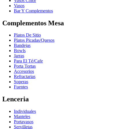
Vasos Color
Vasos
Bar Y Complementos
Complementos Mesa
Platos De Sitio
Platos Picadas/Quesos
Bandejas
Bowls
Jarras
Para El Té/Cafe
Porta Tortas
Accesorios
Refractarias
Soperas
Fuentes
Lenceria
Individuales
Manteles
Portavasos
Servilletas