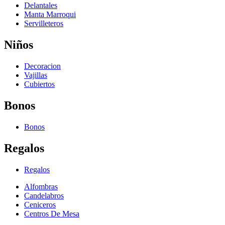
Delantales
Manta Marroqui
Servilleteros
Niños
Decoracion
Vajillas
Cubiertos
Bonos
Bonos
Regalos
Regalos
Alfombras
Candelabros
Ceniceros
Centros De Mesa