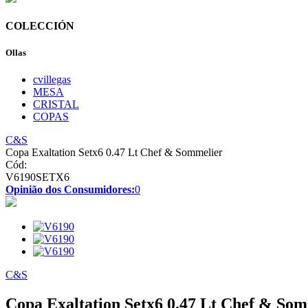
COLECCIÓN
Ollas
cvillegas
MESA
CRISTAL
COPAS
C&S
Copa Exaltation Setx6 0.47 Lt Chef & Sommelier
Cód:
V6190SETX6
Opinião dos Consumidores:
0
C&S
Copa Exaltation Setx6 0.47 Lt Chef & Som