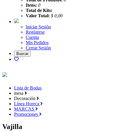
Itens:
0
Total de Kits:
Valor Total:
$ 0,00
Iniciar Sesión
Regístrese
Cuenta
Mis Pedidos
Cerrar Sesión
Lista de Bodas
mesa
Decoración
Línea Horeca
MARCAS
Promociones
Vajilla