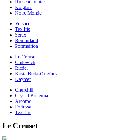
Hutschenreuter
Kolglass
Notre Monde
Versace
Tex Iris
Serax
Bernardaud
Portmeirion
Le Creuset
Chilewich
Riedel
Kosta Boda-Orrefors
Kaymet
Churchill
Crystal Bohemia
Arcoroc
Fortessa
Text Iris
Le Creuset