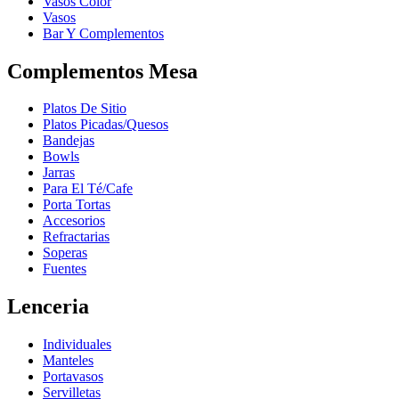
Vasos Color
Vasos
Bar Y Complementos
Complementos Mesa
Platos De Sitio
Platos Picadas/Quesos
Bandejas
Bowls
Jarras
Para El Té/Cafe
Porta Tortas
Accesorios
Refractarias
Soperas
Fuentes
Lenceria
Individuales
Manteles
Portavasos
Servilletas