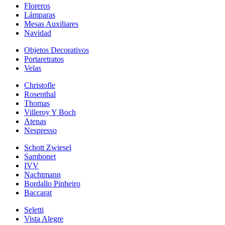
Floreros
Lámparas
Mesas Auxiliares
Navidad
Objetos Decorativos
Portaretratos
Velas
Christofle
Rosenthal
Thomas
Villeroy Y Boch
Atenas
Nespresso
Schott Zwiesel
Sambonet
IVV
Nachtmann
Bordallo Pinheiro
Baccarat
Seletti
Vista Alegre