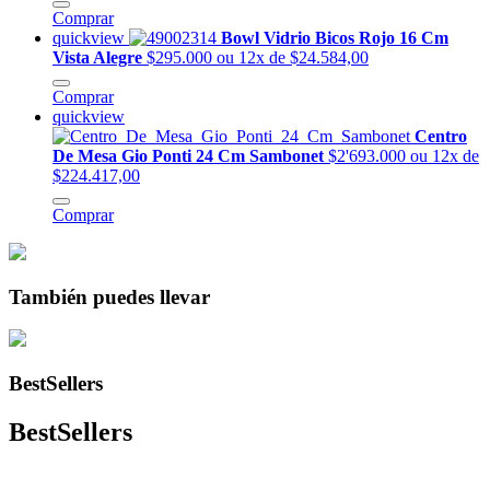
Comprar
quickview
Bowl Vidrio Bicos Rojo 16 Cm
Vista Alegre
$295.000
ou 12x de $24.584,00
Comprar
quickview
Centro
De Mesa Gio Ponti 24 Cm Sambonet
$2'693.000
ou 12x de
$224.417,00
Comprar
También puedes llevar
BestSellers
BestSellers