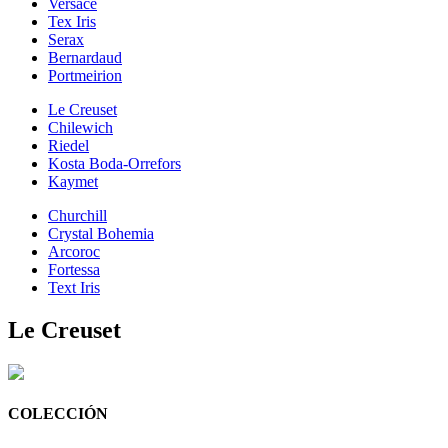
Versace
Tex Iris
Serax
Bernardaud
Portmeirion
Le Creuset
Chilewich
Riedel
Kosta Boda-Orrefors
Kaymet
Churchill
Crystal Bohemia
Arcoroc
Fortessa
Text Iris
Le Creuset
COLECCIÓN