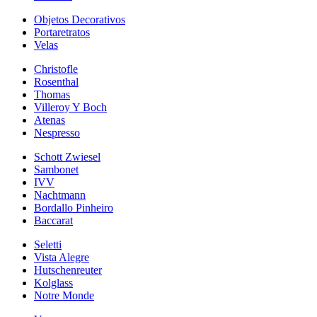
Objetos Decorativos
Portaretratos
Velas
Christofle
Rosenthal
Thomas
Villeroy Y Boch
Atenas
Nespresso
Schott Zwiesel
Sambonet
IVV
Nachtmann
Bordallo Pinheiro
Baccarat
Seletti
Vista Alegre
Hutschenreuter
Kolglass
Notre Monde