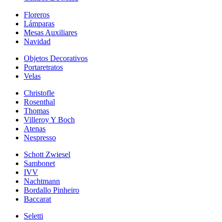
Floreros
Lámparas
Mesas Auxiliares
Navidad
Objetos Decorativos
Portaretratos
Velas
Christofle
Rosenthal
Thomas
Villeroy Y Boch
Atenas
Nespresso
Schott Zwiesel
Sambonet
IVV
Nachtmann
Bordallo Pinheiro
Baccarat
Seletti