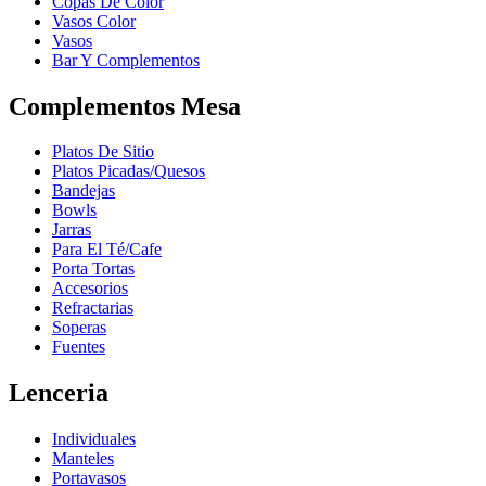
Copas De Color
Vasos Color
Vasos
Bar Y Complementos
Complementos Mesa
Platos De Sitio
Platos Picadas/Quesos
Bandejas
Bowls
Jarras
Para El Té/Cafe
Porta Tortas
Accesorios
Refractarias
Soperas
Fuentes
Lenceria
Individuales
Manteles
Portavasos