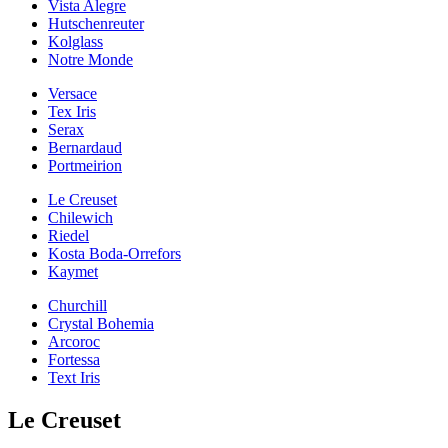
Vista Alegre
Hutschenreuter
Kolglass
Notre Monde
Versace
Tex Iris
Serax
Bernardaud
Portmeirion
Le Creuset
Chilewich
Riedel
Kosta Boda-Orrefors
Kaymet
Churchill
Crystal Bohemia
Arcoroc
Fortessa
Text Iris
Le Creuset