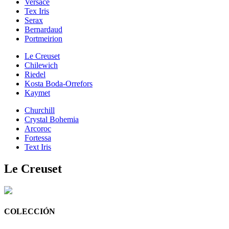
Versace
Tex Iris
Serax
Bernardaud
Portmeirion
Le Creuset
Chilewich
Riedel
Kosta Boda-Orrefors
Kaymet
Churchill
Crystal Bohemia
Arcoroc
Fortessa
Text Iris
Le Creuset
COLECCIÓN