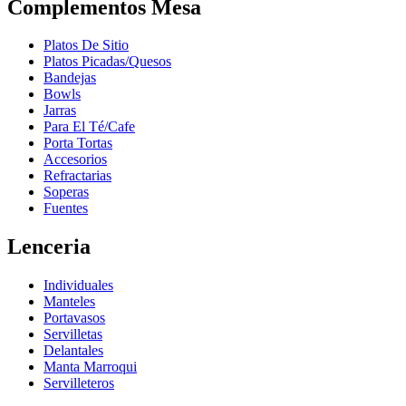
Complementos Mesa
Platos De Sitio
Platos Picadas/Quesos
Bandejas
Bowls
Jarras
Para El Té/Cafe
Porta Tortas
Accesorios
Refractarias
Soperas
Fuentes
Lenceria
Individuales
Manteles
Portavasos
Servilletas
Delantales
Manta Marroqui
Servilleteros