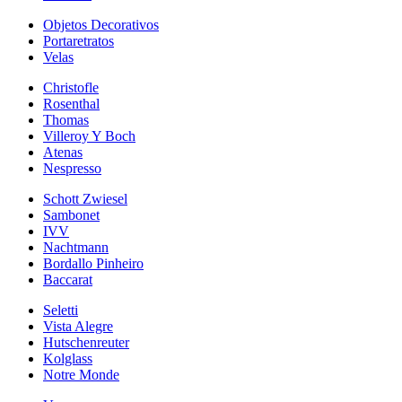
Objetos Decorativos
Portaretratos
Velas
Christofle
Rosenthal
Thomas
Villeroy Y Boch
Atenas
Nespresso
Schott Zwiesel
Sambonet
IVV
Nachtmann
Bordallo Pinheiro
Baccarat
Seletti
Vista Alegre
Hutschenreuter
Kolglass
Notre Monde