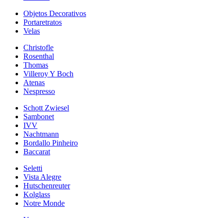
Objetos Decorativos
Portaretratos
Velas
Christofle
Rosenthal
Thomas
Villeroy Y Boch
Atenas
Nespresso
Schott Zwiesel
Sambonet
IVV
Nachtmann
Bordallo Pinheiro
Baccarat
Seletti
Vista Alegre
Hutschenreuter
Kolglass
Notre Monde