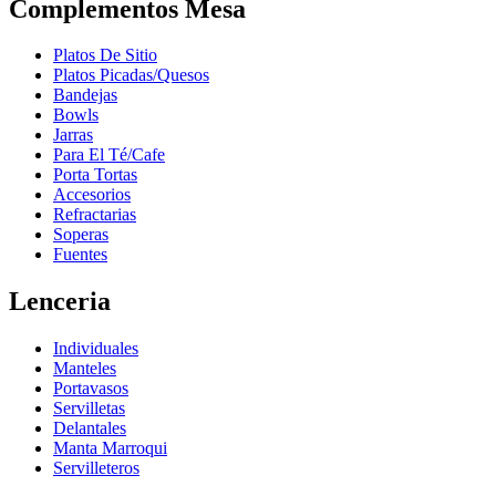
Complementos Mesa
Platos De Sitio
Platos Picadas/Quesos
Bandejas
Bowls
Jarras
Para El Té/Cafe
Porta Tortas
Accesorios
Refractarias
Soperas
Fuentes
Lenceria
Individuales
Manteles
Portavasos
Servilletas
Delantales
Manta Marroqui
Servilleteros