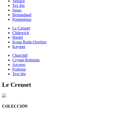
Versace
Tex Iris
Serax
Bernardaud
Portmeirion
Le Creuset
Chilewich
Riedel
Kosta Boda-Orrefors
Kaymet
Churchill
Crystal Bohemia
Arcoroc
Fortessa
Text Iris
Le Creuset
COLECCIÓN