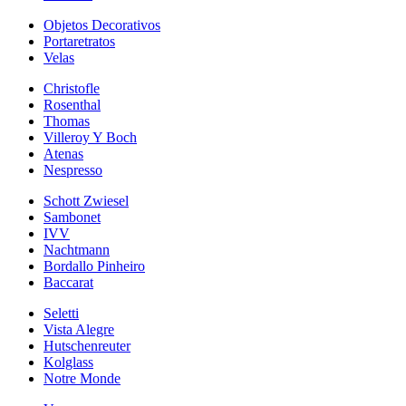
Objetos Decorativos
Portaretratos
Velas
Christofle
Rosenthal
Thomas
Villeroy Y Boch
Atenas
Nespresso
Schott Zwiesel
Sambonet
IVV
Nachtmann
Bordallo Pinheiro
Baccarat
Seletti
Vista Alegre
Hutschenreuter
Kolglass
Notre Monde