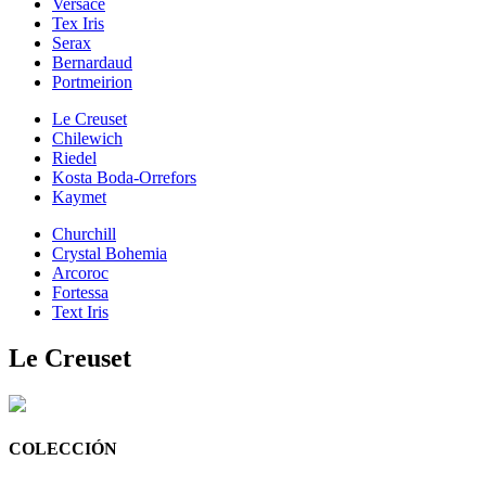
Versace
Tex Iris
Serax
Bernardaud
Portmeirion
Le Creuset
Chilewich
Riedel
Kosta Boda-Orrefors
Kaymet
Churchill
Crystal Bohemia
Arcoroc
Fortessa
Text Iris
Le Creuset
COLECCIÓN