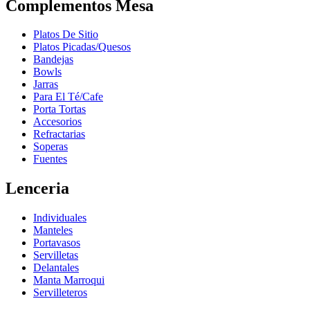
Complementos Mesa
Platos De Sitio
Platos Picadas/Quesos
Bandejas
Bowls
Jarras
Para El Té/Cafe
Porta Tortas
Accesorios
Refractarias
Soperas
Fuentes
Lenceria
Individuales
Manteles
Portavasos
Servilletas
Delantales
Manta Marroqui
Servilleteros