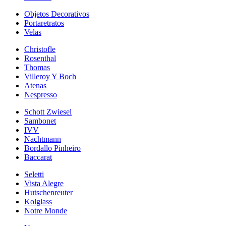
Objetos Decorativos
Portaretratos
Velas
Christofle
Rosenthal
Thomas
Villeroy Y Boch
Atenas
Nespresso
Schott Zwiesel
Sambonet
IVV
Nachtmann
Bordallo Pinheiro
Baccarat
Seletti
Vista Alegre
Hutschenreuter
Kolglass
Notre Monde