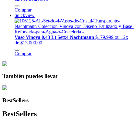
Comprar
quickview
Vaso Vinova 0.43 Lt Setx4 Nachtmann
$179.999
ou 12x
de $15.000,00
Comprar
También puedes llevar
BestSellers
BestSellers