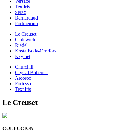
Versace
Tex Iris
Serax
Bernardaud
Portmeirion
Le Creuset
Chilewich
Riedel
Kosta Boda-Orrefors
Kaymet
Churchill
Crystal Bohemia
Arcoroc
Fortessa
Text Iris
Le Creuset
COLECCIÓN