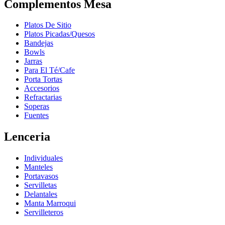
Complementos Mesa
Platos De Sitio
Platos Picadas/Quesos
Bandejas
Bowls
Jarras
Para El Té/Cafe
Porta Tortas
Accesorios
Refractarias
Soperas
Fuentes
Lenceria
Individuales
Manteles
Portavasos
Servilletas
Delantales
Manta Marroqui
Servilleteros