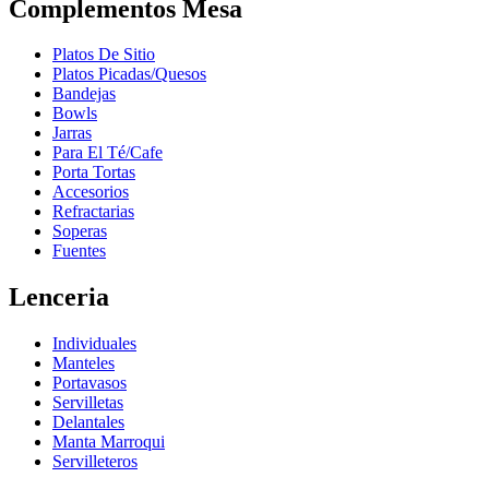
Complementos Mesa
Platos De Sitio
Platos Picadas/Quesos
Bandejas
Bowls
Jarras
Para El Té/Cafe
Porta Tortas
Accesorios
Refractarias
Soperas
Fuentes
Lenceria
Individuales
Manteles
Portavasos
Servilletas
Delantales
Manta Marroqui
Servilleteros