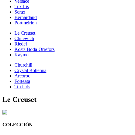
Versace
Tex Iris
Serax
Bernardaud
Portmeirion
Le Creuset
Chilewich
Riedel
Kosta Boda-Orrefors
Kaymet
Churchill
Crystal Bohemia
Arcoroc
Fortessa
Text Iris
Le Creuset
COLECCIÓN