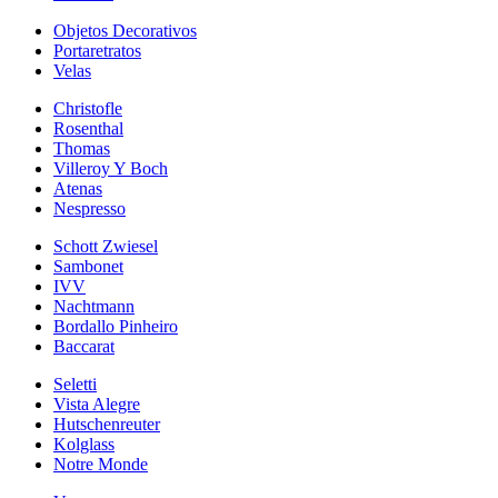
Objetos Decorativos
Portaretratos
Velas
Christofle
Rosenthal
Thomas
Villeroy Y Boch
Atenas
Nespresso
Schott Zwiesel
Sambonet
IVV
Nachtmann
Bordallo Pinheiro
Baccarat
Seletti
Vista Alegre
Hutschenreuter
Kolglass
Notre Monde