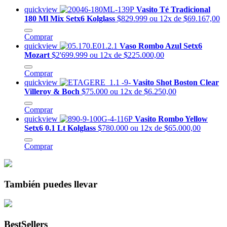
quickview
Vasito Té Tradicional
180 Ml Mix Setx6 Kolglass
$829.999
ou 12x de $69.167,00
Comprar
quickview
Vaso Rombo Azul Setx6
Mozart
$2'699.999
ou 12x de $225.000,00
Comprar
quickview
Vasito Shot Boston Clear
Villeroy & Boch
$75.000
ou 12x de $6.250,00
Comprar
quickview
Vasito Rombo Yellow
Setx6 0.1 Lt Kolglass
$780.000
ou 12x de $65.000,00
Comprar
También puedes llevar
BestSellers