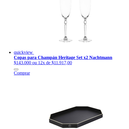
quickview
Copas para Champán Heritage Set x2 Nachtmann
$143.000
ou 12x de $11.917,00
Comprar