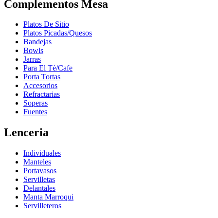
Complementos Mesa
Platos De Sitio
Platos Picadas/Quesos
Bandejas
Bowls
Jarras
Para El Té/Cafe
Porta Tortas
Accesorios
Refractarias
Soperas
Fuentes
Lenceria
Individuales
Manteles
Portavasos
Servilletas
Delantales
Manta Marroqui
Servilleteros