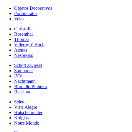
Objetos Decorativos
Portaretratos
Velas
Christofle
Rosenthal
Thomas
Villeroy Y Boch
Atenas
Nespresso
Schott Zwiesel
Sambonet
IVV
Nachtmann
Bordallo Pinheiro
Baccarat
Seletti
Vista Alegre
Hutschenreuter
Kolglass
Notre Monde