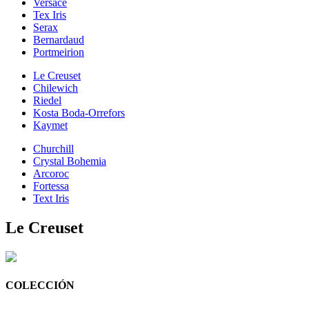
Versace
Tex Iris
Serax
Bernardaud
Portmeirion
Le Creuset
Chilewich
Riedel
Kosta Boda-Orrefors
Kaymet
Churchill
Crystal Bohemia
Arcoroc
Fortessa
Text Iris
Le Creuset
COLECCIÓN