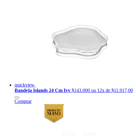
quickview
Bandeja Islands 24 Cm Ivv
$143.000
ou 12x de $11.917,00
Comprar