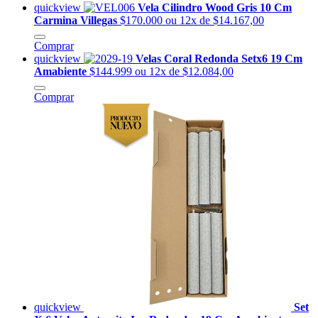
quickview
Vela Cilindro Wood Gris 10 Cm
Carmina Villegas
$170.000
ou 12x de $14.167,00
Comprar
quickview
Velas Coral Redonda Setx6 19 Cm
Amabiente
$144.999
ou 12x de $12.084,00
Comprar
quickview
Set