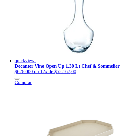
quickview
Decanter Vino Open Up 1.39 Lt Chef & Sommelier
$626.000
ou 12x de $52.167,00
Comprar