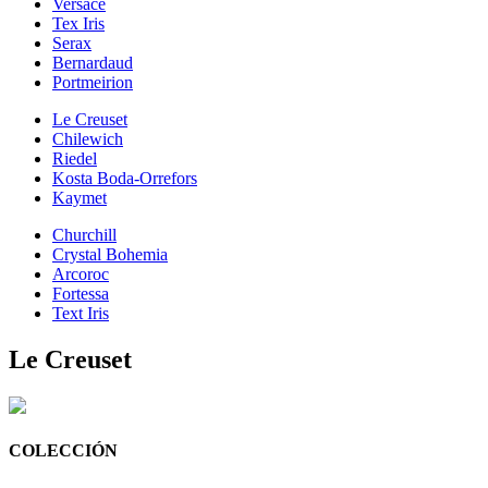
Versace
Tex Iris
Serax
Bernardaud
Portmeirion
Le Creuset
Chilewich
Riedel
Kosta Boda-Orrefors
Kaymet
Churchill
Crystal Bohemia
Arcoroc
Fortessa
Text Iris
Le Creuset
COLECCIÓN