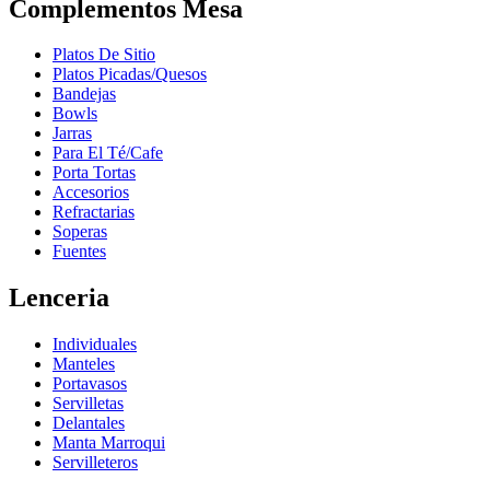
Complementos Mesa
Platos De Sitio
Platos Picadas/Quesos
Bandejas
Bowls
Jarras
Para El Té/Cafe
Porta Tortas
Accesorios
Refractarias
Soperas
Fuentes
Lenceria
Individuales
Manteles
Portavasos
Servilletas
Delantales
Manta Marroqui
Servilleteros