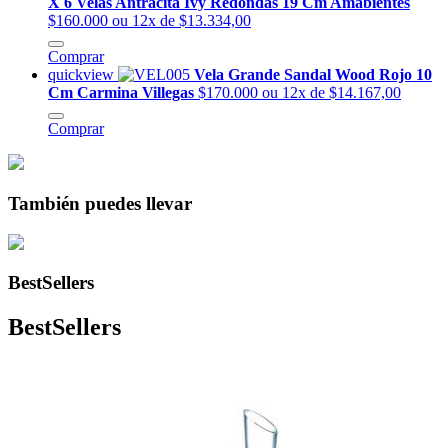
X 6 Velas Antracita Ivy Redondas 19 Cm Amabientes
$160.000
ou 12x de $13.334,00
Comprar
quickview
Vela Grande Sandal Wood Rojo 10
Cm Carmina Villegas
$170.000
ou 12x de $14.167,00
Comprar
También puedes llevar
BestSellers
BestSellers