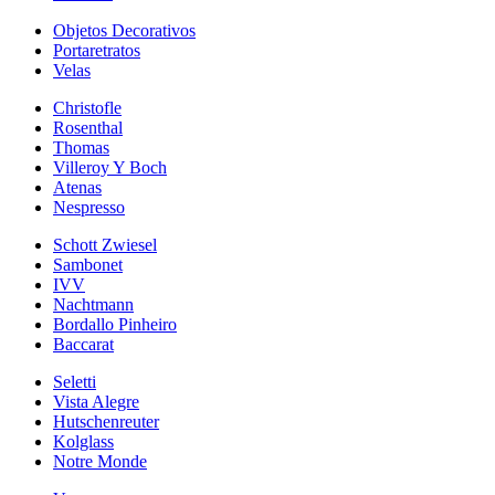
Objetos Decorativos
Portaretratos
Velas
Christofle
Rosenthal
Thomas
Villeroy Y Boch
Atenas
Nespresso
Schott Zwiesel
Sambonet
IVV
Nachtmann
Bordallo Pinheiro
Baccarat
Seletti
Vista Alegre
Hutschenreuter
Kolglass
Notre Monde