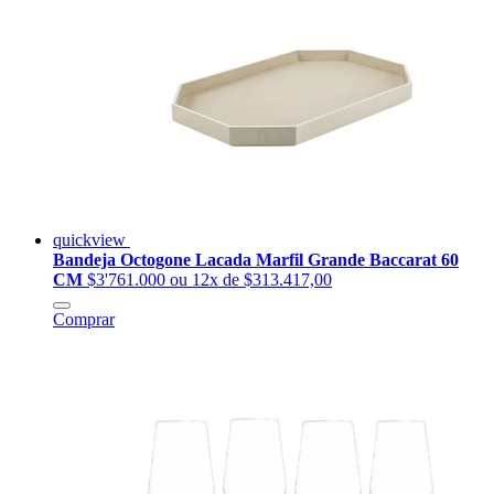
quickview
Bandeja Octogone Lacada Marfil Grande Baccarat 60
CM
$3'761.000
ou 12x de $313.417,00
Comprar