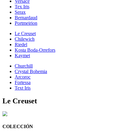
Versace
Tex Iris
Serax
Bernardaud
Portmeirion
Le Creuset
Chilewich
Riedel
Kosta Boda-Orrefors
Kaymet
Churchill
Crystal Bohemia
Arcoroc
Fortessa
Text Iris
Le Creuset
COLECCIÓN