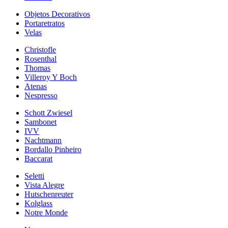
Objetos Decorativos
Portaretratos
Velas
Christofle
Rosenthal
Thomas
Villeroy Y Boch
Atenas
Nespresso
Schott Zwiesel
Sambonet
IVV
Nachtmann
Bordallo Pinheiro
Baccarat
Seletti
Vista Alegre
Hutschenreuter
Kolglass
Notre Monde