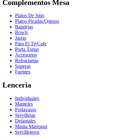
Complementos Mesa
Platos De Sitio
Platos Picadas/Quesos
Bandejas
Bowls
Jarras
Para El Té/Cafe
Porta Tortas
Accesorios
Refractarias
Soperas
Fuentes
Lenceria
Individuales
Manteles
Portavasos
Servilletas
Delantales
Manta Marroqui
Servilleteros