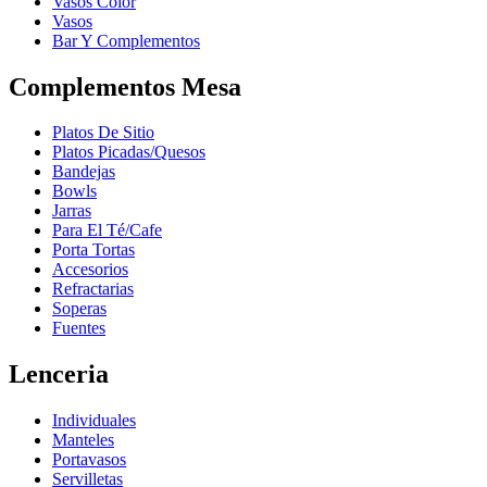
Vasos Color
Vasos
Bar Y Complementos
Complementos Mesa
Platos De Sitio
Platos Picadas/Quesos
Bandejas
Bowls
Jarras
Para El Té/Cafe
Porta Tortas
Accesorios
Refractarias
Soperas
Fuentes
Lenceria
Individuales
Manteles
Portavasos
Servilletas