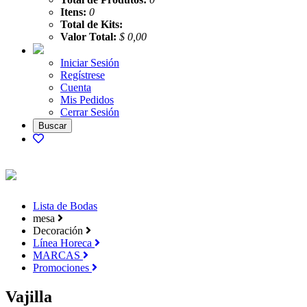
Itens:
0
Total de Kits:
Valor Total:
$ 0,00
Iniciar Sesión
Regístrese
Cuenta
Mis Pedidos
Cerrar Sesión
Lista de Bodas
mesa
Decoración
Línea Horeca
MARCAS
Promociones
Vajilla