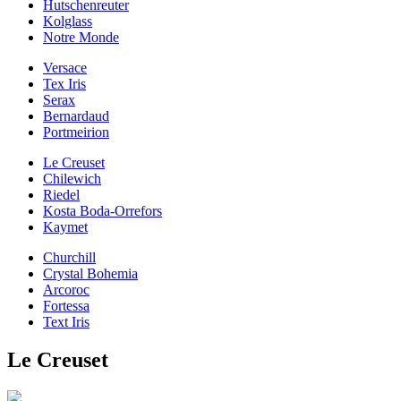
Hutschenreuter
Kolglass
Notre Monde
Versace
Tex Iris
Serax
Bernardaud
Portmeirion
Le Creuset
Chilewich
Riedel
Kosta Boda-Orrefors
Kaymet
Churchill
Crystal Bohemia
Arcoroc
Fortessa
Text Iris
Le Creuset