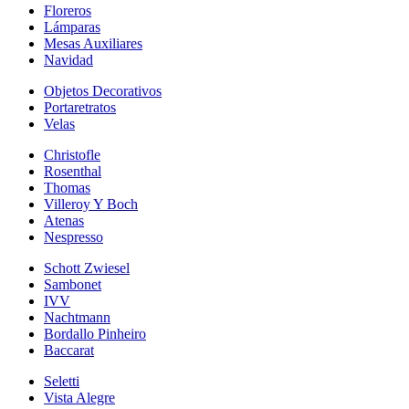
Floreros
Lámparas
Mesas Auxiliares
Navidad
Objetos Decorativos
Portaretratos
Velas
Christofle
Rosenthal
Thomas
Villeroy Y Boch
Atenas
Nespresso
Schott Zwiesel
Sambonet
IVV
Nachtmann
Bordallo Pinheiro
Baccarat
Seletti
Vista Alegre