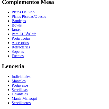
Complementos Mesa
Platos De Sitio
Platos Picadas/Quesos
Bandejas
Bowls
Jarras
Para El Té/Cafe
Porta Tortas
Accesorios
Refractarias
Soperas
Fuentes
Lenceria
Individuales
Manteles
Portavasos
Servilletas
Delantales
Manta Marroqui
Servilleteros