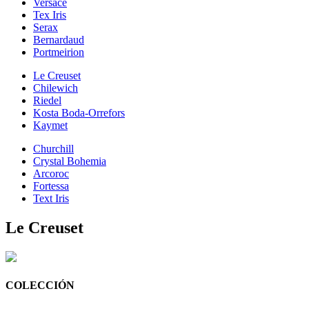
Versace
Tex Iris
Serax
Bernardaud
Portmeirion
Le Creuset
Chilewich
Riedel
Kosta Boda-Orrefors
Kaymet
Churchill
Crystal Bohemia
Arcoroc
Fortessa
Text Iris
Le Creuset
COLECCIÓN