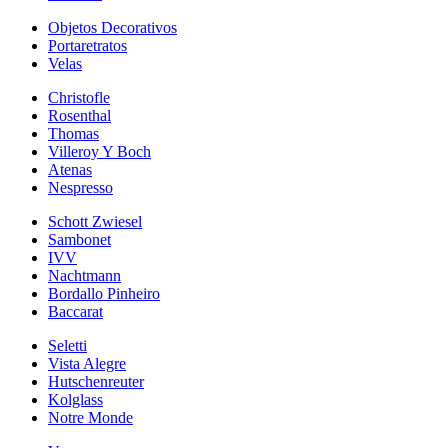
Objetos Decorativos
Portaretratos
Velas
Christofle
Rosenthal
Thomas
Villeroy Y Boch
Atenas
Nespresso
Schott Zwiesel
Sambonet
IVV
Nachtmann
Bordallo Pinheiro
Baccarat
Seletti
Vista Alegre
Hutschenreuter
Kolglass
Notre Monde