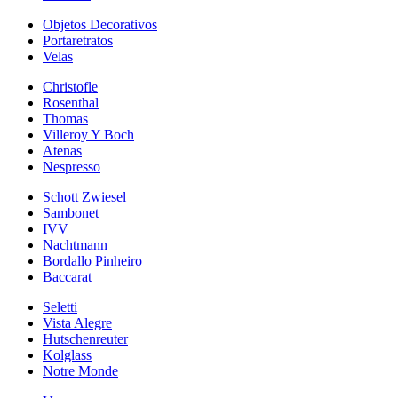
Objetos Decorativos
Portaretratos
Velas
Christofle
Rosenthal
Thomas
Villeroy Y Boch
Atenas
Nespresso
Schott Zwiesel
Sambonet
IVV
Nachtmann
Bordallo Pinheiro
Baccarat
Seletti
Vista Alegre
Hutschenreuter
Kolglass
Notre Monde