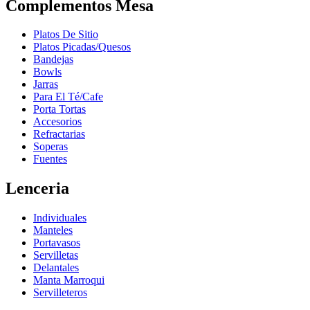
Complementos Mesa
Platos De Sitio
Platos Picadas/Quesos
Bandejas
Bowls
Jarras
Para El Té/Cafe
Porta Tortas
Accesorios
Refractarias
Soperas
Fuentes
Lenceria
Individuales
Manteles
Portavasos
Servilletas
Delantales
Manta Marroqui
Servilleteros