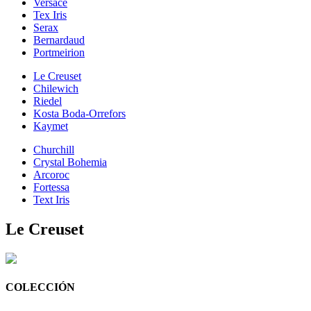
Versace
Tex Iris
Serax
Bernardaud
Portmeirion
Le Creuset
Chilewich
Riedel
Kosta Boda-Orrefors
Kaymet
Churchill
Crystal Bohemia
Arcoroc
Fortessa
Text Iris
Le Creuset
COLECCIÓN