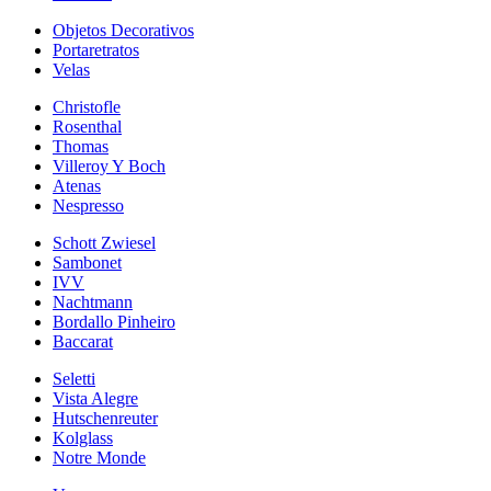
Objetos Decorativos
Portaretratos
Velas
Christofle
Rosenthal
Thomas
Villeroy Y Boch
Atenas
Nespresso
Schott Zwiesel
Sambonet
IVV
Nachtmann
Bordallo Pinheiro
Baccarat
Seletti
Vista Alegre
Hutschenreuter
Kolglass
Notre Monde