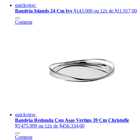
quickview
Bandeja Islands 24 Cm Ivv
$143.000
ou 12x de $11.917,00
Comprar
quickview
Bandeja Redonda Con Asas Vertigo 39 Cm Christofle
$5'475.999
ou 12x de $456.334,00
Comprar