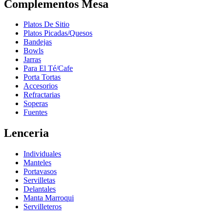
Complementos Mesa
Platos De Sitio
Platos Picadas/Quesos
Bandejas
Bowls
Jarras
Para El Té/Cafe
Porta Tortas
Accesorios
Refractarias
Soperas
Fuentes
Lenceria
Individuales
Manteles
Portavasos
Servilletas
Delantales
Manta Marroqui
Servilleteros