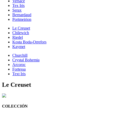
Versace
Tex Iris
Serax
Bernardaud
Portmeirion
Le Creuset
Chilewich
Riedel
Kosta Boda-Orrefors
Kaymet
Churchill
Crystal Bohemia
Arcoroc
Fortessa
Text Iris
Le Creuset
COLECCIÓN