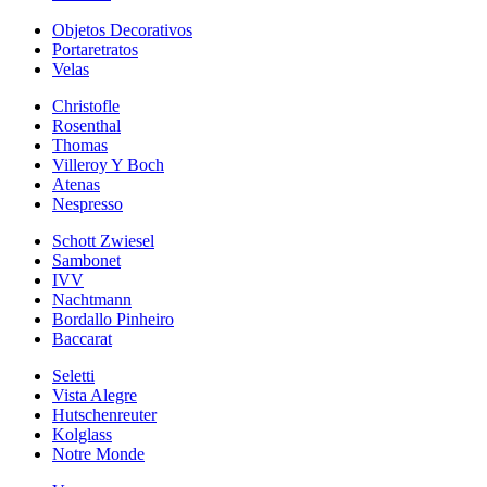
Objetos Decorativos
Portaretratos
Velas
Christofle
Rosenthal
Thomas
Villeroy Y Boch
Atenas
Nespresso
Schott Zwiesel
Sambonet
IVV
Nachtmann
Bordallo Pinheiro
Baccarat
Seletti
Vista Alegre
Hutschenreuter
Kolglass
Notre Monde