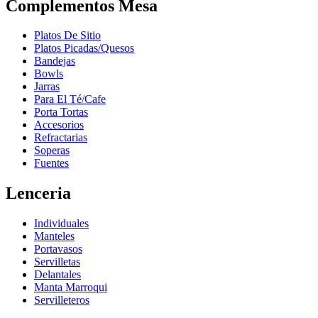
Complementos Mesa
Platos De Sitio
Platos Picadas/Quesos
Bandejas
Bowls
Jarras
Para El Té/Cafe
Porta Tortas
Accesorios
Refractarias
Soperas
Fuentes
Lenceria
Individuales
Manteles
Portavasos
Servilletas
Delantales
Manta Marroqui
Servilleteros