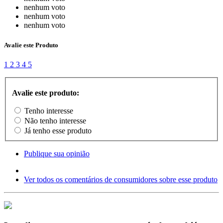
nenhum voto
nenhum voto
nenhum voto
Avalie este Produto
1
2
3
4
5
Avalie este produto:
Tenho interesse
Não tenho interesse
Já tenho esse produto
Publique sua opinião
Ver todos os comentários de consumidores sobre esse produto