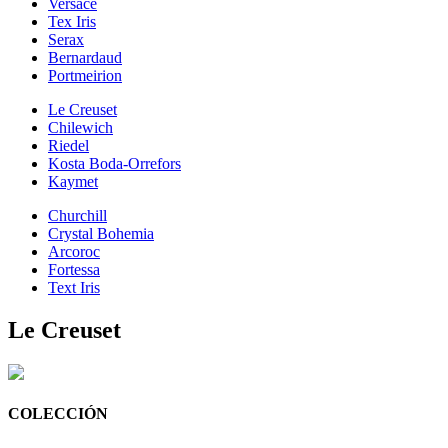
Versace
Tex Iris
Serax
Bernardaud
Portmeirion
Le Creuset
Chilewich
Riedel
Kosta Boda-Orrefors
Kaymet
Churchill
Crystal Bohemia
Arcoroc
Fortessa
Text Iris
Le Creuset
COLECCIÓN