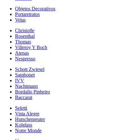
Objetos Decorativos
Portaretratos
Velas
Christofle
Rosenthal
Thomas
Villeroy Y Boch
Atenas
Nespresso
Schott Zwiesel
Sambonet
IVV
Nachtmann
Bordallo Pinheiro
Baccarat
Seletti
Vista Alegre
Hutschenreuter
Kolglass
Notre Monde