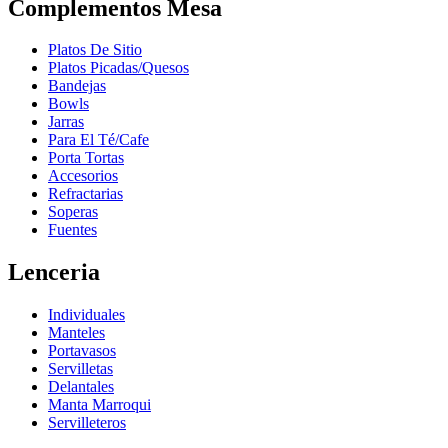
Complementos Mesa
Platos De Sitio
Platos Picadas/Quesos
Bandejas
Bowls
Jarras
Para El Té/Cafe
Porta Tortas
Accesorios
Refractarias
Soperas
Fuentes
Lenceria
Individuales
Manteles
Portavasos
Servilletas
Delantales
Manta Marroqui
Servilleteros