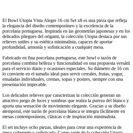
El Bowl Utopia Vista Alegre 16 cm Set x8 es una pieza que refleja
la elegancia del diseño contemporáneo y la excelencia de la
porcelana portuguesa. Inspirada en las geometrías japonesas y en los
delicados pliegues del origami, la colección Utopia destaca por sus
relieves sutiles y su estética minimalista, capaces de aportar
profundidad, armonía y sofisticación a cualquier mesa.
Fabricado en fina porcelana portuguesa, este bowl o tazón de
porcelana combina belleza y funcionalidad en una propuesta versátil
para el servicio diario y ocasiones especiales. Su diámetro de 16 cm
lo convierte en el tamaño ideal para servir cereales, frutas, yogur,
ensaladas individuales, cremas, sopas y postres, siempre con una
presentación impecable.
Los delicados relieves que caracterizan la colección generan un
atractivo juego de luces y sombras que realza la pureza del blanco y
aporta una sensación de movimiento elegante. Gracias a su diseño
atemporal, este tazón de porcelana blanca se integra fácilmente en
mesas contemporáneas, clásicas o de inspiración minimalista.
El set incluye ocho piezas, ideales para crear una experiencia de
mesa coherente y sofisticada. Como parte de la colección Utopia,