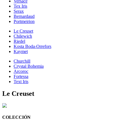
Versace
Tex Iris
Serax
Bernardaud
Portmeirion
Le Creuset
Chilewich
Riedel
Kosta Boda-Orrefors
Kaymet
Churchill
Crystal Bohemia
Arcoroc
Fortessa
Text Iris
Le Creuset
COLECCIÓN