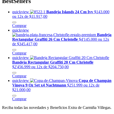
BestSellers
quickview
Bandeja Islands 24 Cm Ivv
$143.000
ou 12x de $11.917,00
Comprar
quickview
Bandeja
Rectangular Graffiti 26 Cm Christofle
$4'145.000
ou 12x
de $345.417,00
Comprar
quickview
Bandeja Rectangular Graffiti 20 Cm Christofle
$2'456.999
ou 12x de $204.750,00
Comprar
quickview
Copa de Champán
Vinova 9 Oz Set x4 Nachtmann
$251.999
ou 12x de
$21.000,00
Comprar
Reciba todas las novedades y Beneficios Extra de Carmiña Villegas.