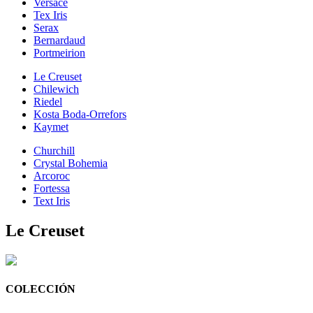
Versace
Tex Iris
Serax
Bernardaud
Portmeirion
Le Creuset
Chilewich
Riedel
Kosta Boda-Orrefors
Kaymet
Churchill
Crystal Bohemia
Arcoroc
Fortessa
Text Iris
Le Creuset
COLECCIÓN