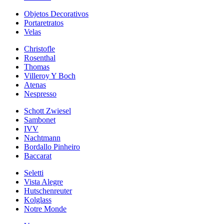
Objetos Decorativos
Portaretratos
Velas
Christofle
Rosenthal
Thomas
Villeroy Y Boch
Atenas
Nespresso
Schott Zwiesel
Sambonet
IVV
Nachtmann
Bordallo Pinheiro
Baccarat
Seletti
Vista Alegre
Hutschenreuter
Kolglass
Notre Monde