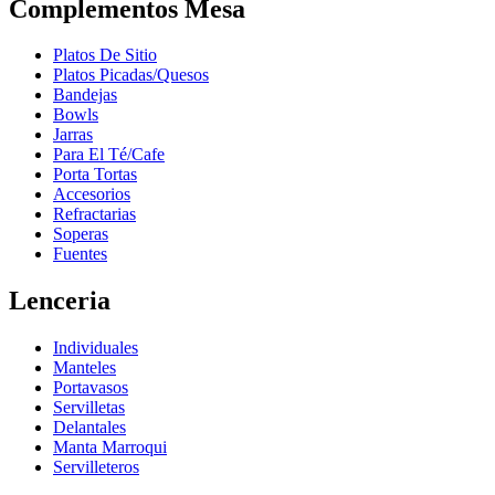
Complementos Mesa
Platos De Sitio
Platos Picadas/Quesos
Bandejas
Bowls
Jarras
Para El Té/Cafe
Porta Tortas
Accesorios
Refractarias
Soperas
Fuentes
Lenceria
Individuales
Manteles
Portavasos
Servilletas
Delantales
Manta Marroqui
Servilleteros