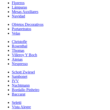
Floreros
Lámparas
Mesas Auxiliares
Navidad
Objetos Decorativos
Portaretratos
Velas
Christofle
Rosenthal
Thomas
Villeroy Y Boch
Atenas
Nespresso
Schott Zwiesel
Sambonet
IVV
Nachtmann
Bordallo Pinheiro
Baccarat
Seletti
Vista Alegre