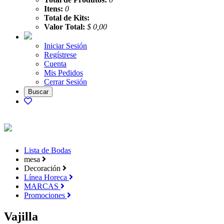
Itens:
0
Total de Kits:
Valor Total:
$ 0,00
Iniciar Sesión
Regístrese
Cuenta
Mis Pedidos
Cerrar Sesión
Lista de Bodas
mesa
Decoración
Línea Horeca
MARCAS
Promociones
Vajilla