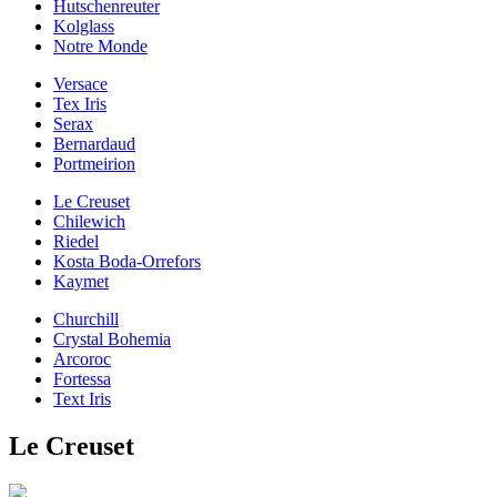
Hutschenreuter
Kolglass
Notre Monde
Versace
Tex Iris
Serax
Bernardaud
Portmeirion
Le Creuset
Chilewich
Riedel
Kosta Boda-Orrefors
Kaymet
Churchill
Crystal Bohemia
Arcoroc
Fortessa
Text Iris
Le Creuset