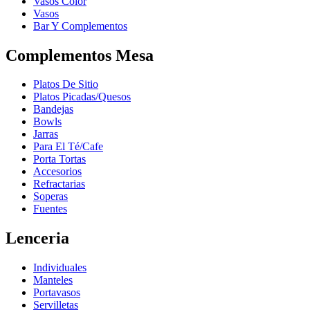
Vasos Color
Vasos
Bar Y Complementos
Complementos Mesa
Platos De Sitio
Platos Picadas/Quesos
Bandejas
Bowls
Jarras
Para El Té/Cafe
Porta Tortas
Accesorios
Refractarias
Soperas
Fuentes
Lenceria
Individuales
Manteles
Portavasos
Servilletas