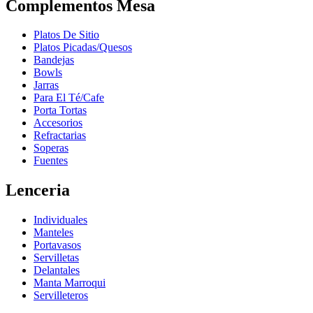
Complementos Mesa
Platos De Sitio
Platos Picadas/Quesos
Bandejas
Bowls
Jarras
Para El Té/Cafe
Porta Tortas
Accesorios
Refractarias
Soperas
Fuentes
Lenceria
Individuales
Manteles
Portavasos
Servilletas
Delantales
Manta Marroqui
Servilleteros