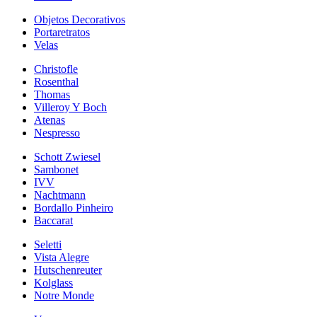
Objetos Decorativos
Portaretratos
Velas
Christofle
Rosenthal
Thomas
Villeroy Y Boch
Atenas
Nespresso
Schott Zwiesel
Sambonet
IVV
Nachtmann
Bordallo Pinheiro
Baccarat
Seletti
Vista Alegre
Hutschenreuter
Kolglass
Notre Monde