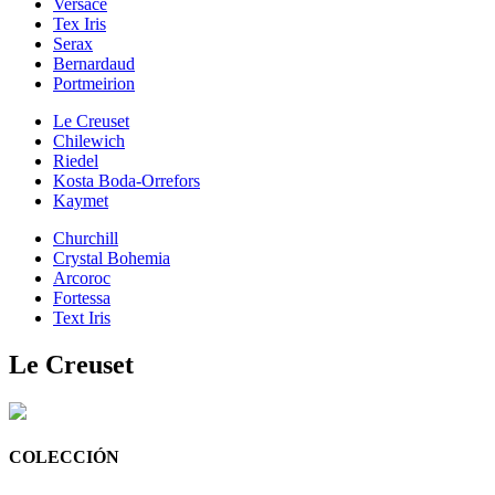
Versace
Tex Iris
Serax
Bernardaud
Portmeirion
Le Creuset
Chilewich
Riedel
Kosta Boda-Orrefors
Kaymet
Churchill
Crystal Bohemia
Arcoroc
Fortessa
Text Iris
Le Creuset
COLECCIÓN