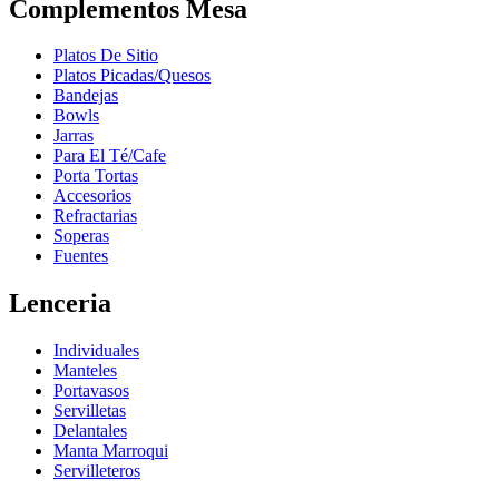
Complementos Mesa
Platos De Sitio
Platos Picadas/Quesos
Bandejas
Bowls
Jarras
Para El Té/Cafe
Porta Tortas
Accesorios
Refractarias
Soperas
Fuentes
Lenceria
Individuales
Manteles
Portavasos
Servilletas
Delantales
Manta Marroqui
Servilleteros