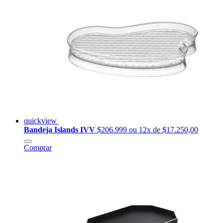
quickview
Bandeja Islands IVV
$206.999
ou 12x de $17.250,00
Comprar