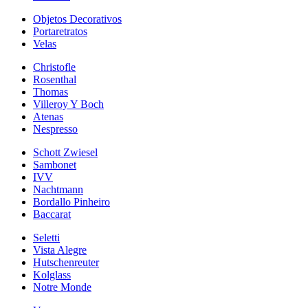
Objetos Decorativos
Portaretratos
Velas
Christofle
Rosenthal
Thomas
Villeroy Y Boch
Atenas
Nespresso
Schott Zwiesel
Sambonet
IVV
Nachtmann
Bordallo Pinheiro
Baccarat
Seletti
Vista Alegre
Hutschenreuter
Kolglass
Notre Monde