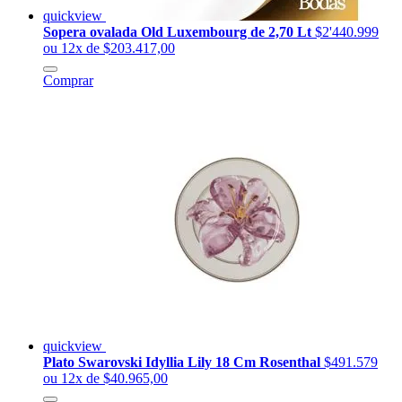
quickview
Sopera ovalada Old Luxembourg de 2,70 Lt
$2'440.999
ou 12x de $203.417,00
Comprar
quickview
Plato Swarovski Idyllia Lily 18 Cm Rosenthal
$491.579
ou 12x de $40.965,00