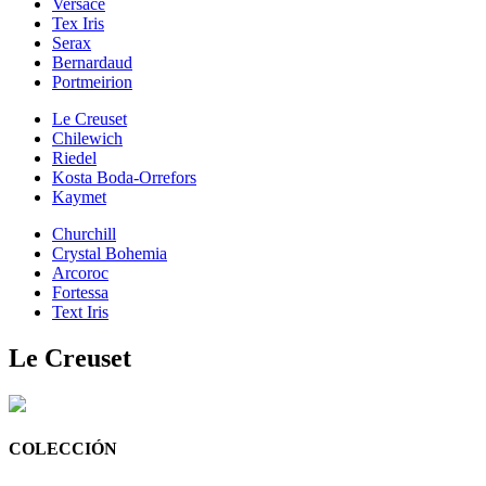
Versace
Tex Iris
Serax
Bernardaud
Portmeirion
Le Creuset
Chilewich
Riedel
Kosta Boda-Orrefors
Kaymet
Churchill
Crystal Bohemia
Arcoroc
Fortessa
Text Iris
Le Creuset
COLECCIÓN