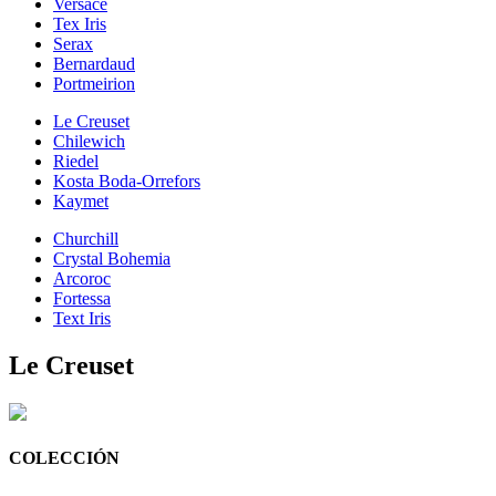
Versace
Tex Iris
Serax
Bernardaud
Portmeirion
Le Creuset
Chilewich
Riedel
Kosta Boda-Orrefors
Kaymet
Churchill
Crystal Bohemia
Arcoroc
Fortessa
Text Iris
Le Creuset
COLECCIÓN