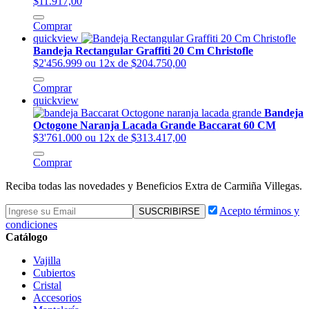
$11.917,00
Comprar
quickview
Bandeja Rectangular Graffiti 20 Cm Christofle
$2'456.999
ou 12x de $204.750,00
Comprar
quickview
Bandeja
Octogone Naranja Lacada Grande Baccarat 60 CM
$3'761.000
ou 12x de $313.417,00
Comprar
Reciba todas las novedades y Beneficios Extra de Carmiña Villegas.
Acepto términos y
condiciones
Catálogo
Vajilla
Cubiertos
Cristal
Accesorios