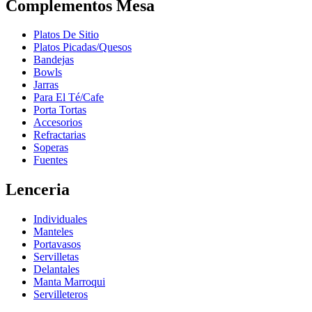
Complementos Mesa
Platos De Sitio
Platos Picadas/Quesos
Bandejas
Bowls
Jarras
Para El Té/Cafe
Porta Tortas
Accesorios
Refractarias
Soperas
Fuentes
Lenceria
Individuales
Manteles
Portavasos
Servilletas
Delantales
Manta Marroqui
Servilleteros