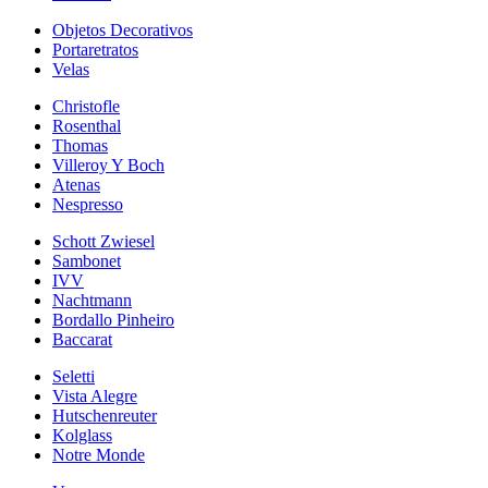
Objetos Decorativos
Portaretratos
Velas
Christofle
Rosenthal
Thomas
Villeroy Y Boch
Atenas
Nespresso
Schott Zwiesel
Sambonet
IVV
Nachtmann
Bordallo Pinheiro
Baccarat
Seletti
Vista Alegre
Hutschenreuter
Kolglass
Notre Monde