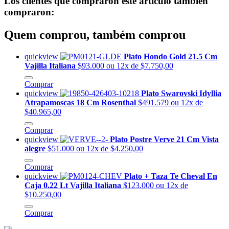
Los clientes que compraron este artículo también
compraron:
Quem comprou, também comprou
quickview
Plato Hondo Gold 21.5 Cm
Vajilla Italiana
$93.000
ou 12x de $7.750,00
Comprar
quickview
Plato Swarovski Idyllia
Atrapamoscas 18 Cm Rosenthal
$491.579
ou 12x de
$40.965,00
Comprar
quickview
Plato Postre Verve 21 Cm Vista
alegre
$51.000
ou 12x de $4.250,00
Comprar
quickview
Plato + Taza Te Cheval En
Caja 0.22 Lt Vajilla Italiana
$123.000
ou 12x de
$10.250,00
Comprar