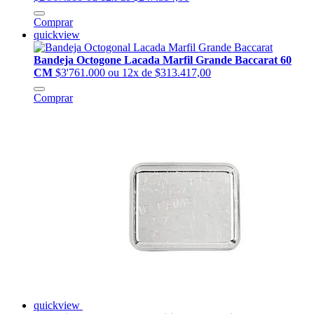
Comprar
quickview
Bandeja Octogone Lacada Marfil Grande Baccarat 60
CM
$3'761.000
ou 12x de $313.417,00
Comprar
quickview