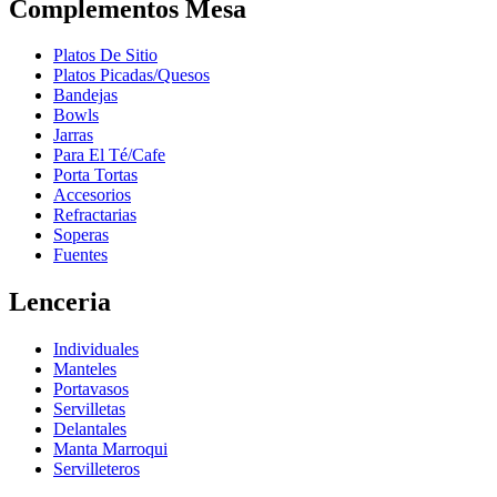
Complementos Mesa
Platos De Sitio
Platos Picadas/Quesos
Bandejas
Bowls
Jarras
Para El Té/Cafe
Porta Tortas
Accesorios
Refractarias
Soperas
Fuentes
Lenceria
Individuales
Manteles
Portavasos
Servilletas
Delantales
Manta Marroqui
Servilleteros