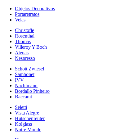
Objetos Decorativos
Portaretratos
Velas
Christofle
Rosenthal
Thomas
Villeroy Y Boch
Atenas
Nespresso
Schott Zwiesel
Sambonet
IVV
Nachtmann
Bordallo Pinheiro
Baccarat
Seletti
Vista Alegre
Hutschenreuter
Kolglass
Notre Monde