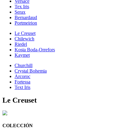
Versace
Tex Iris
Serax
Bernardaud
Portmeirion
Le Creuset
Chilewich
Riedel
Kosta Boda-Orrefors
Kaymet
Churchill
Crystal Bohemia
Arcoroc
Fortessa
Text Iris
Le Creuset
COLECCIÓN