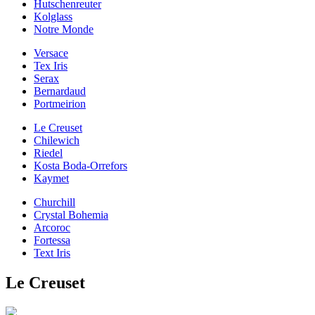
Hutschenreuter
Kolglass
Notre Monde
Versace
Tex Iris
Serax
Bernardaud
Portmeirion
Le Creuset
Chilewich
Riedel
Kosta Boda-Orrefors
Kaymet
Churchill
Crystal Bohemia
Arcoroc
Fortessa
Text Iris
Le Creuset