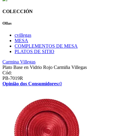
COLECCIÓN
Ollas
cvillegas
MESA
COMPLEMENTOS DE MESA
PLATOS DE SITIO
Carmina Villegas
Plato Base en Vidrio Rojo Carmiña Villegas
Cód:
PB-7019R
Opinião dos Consumidores:
0