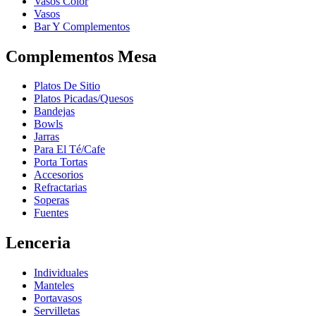
Vasos Color
Vasos
Bar Y Complementos
Complementos Mesa
Platos De Sitio
Platos Picadas/Quesos
Bandejas
Bowls
Jarras
Para El Té/Cafe
Porta Tortas
Accesorios
Refractarias
Soperas
Fuentes
Lenceria
Individuales
Manteles
Portavasos
Servilletas