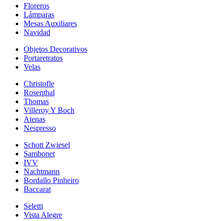
Floreros
Lámparas
Mesas Auxiliares
Navidad
Objetos Decorativos
Portaretratos
Velas
Christofle
Rosenthal
Thomas
Villeroy Y Boch
Atenas
Nespresso
Schott Zwiesel
Sambonet
IVV
Nachtmann
Bordallo Pinheiro
Baccarat
Seletti
Vista Alegre