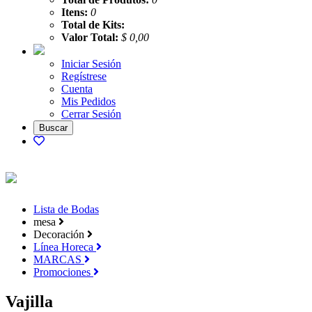
Itens:
0
Total de Kits:
Valor Total:
$ 0,00
Iniciar Sesión
Regístrese
Cuenta
Mis Pedidos
Cerrar Sesión
Lista de Bodas
mesa
Decoración
Línea Horeca
MARCAS
Promociones
Vajilla