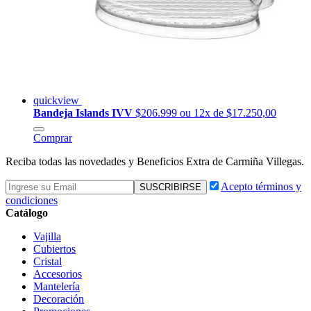
quickview
Bandeja Islands IVV
$206.999
ou 12x de $17.250,00
Comprar
Reciba todas las novedades y Beneficios Extra de Carmiña Villegas.
Acepto términos y
condiciones
Catálogo
Vajilla
Cubiertos
Cristal
Accesorios
Mantelería
Decoración