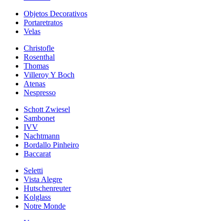
Objetos Decorativos
Portaretratos
Velas
Christofle
Rosenthal
Thomas
Villeroy Y Boch
Atenas
Nespresso
Schott Zwiesel
Sambonet
IVV
Nachtmann
Bordallo Pinheiro
Baccarat
Seletti
Vista Alegre
Hutschenreuter
Kolglass
Notre Monde