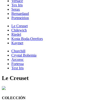
Versace
Tex Iris
Serax
Bernardaud
Portmeirion
Le Creuset
Chilewich
Riedel
Kosta Boda-Orrefors
Kaymet
Churchill
Crystal Bohemia
Arcoroc
Fortessa
Text Iris
Le Creuset
COLECCIÓN