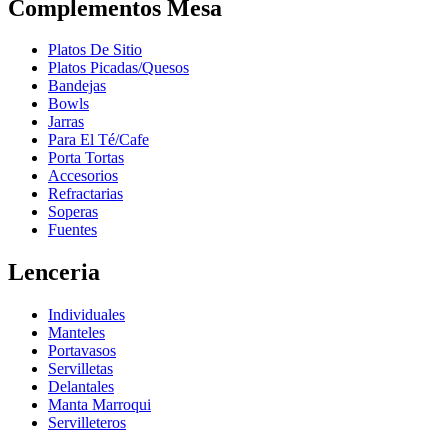
Complementos Mesa
Platos De Sitio
Platos Picadas/Quesos
Bandejas
Bowls
Jarras
Para El Té/Cafe
Porta Tortas
Accesorios
Refractarias
Soperas
Fuentes
Lenceria
Individuales
Manteles
Portavasos
Servilletas
Delantales
Manta Marroqui
Servilleteros