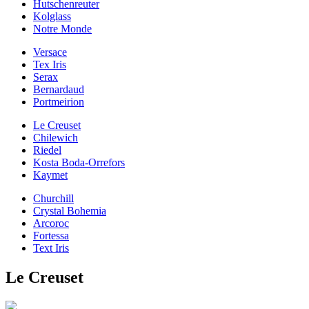
Hutschenreuter
Kolglass
Notre Monde
Versace
Tex Iris
Serax
Bernardaud
Portmeirion
Le Creuset
Chilewich
Riedel
Kosta Boda-Orrefors
Kaymet
Churchill
Crystal Bohemia
Arcoroc
Fortessa
Text Iris
Le Creuset