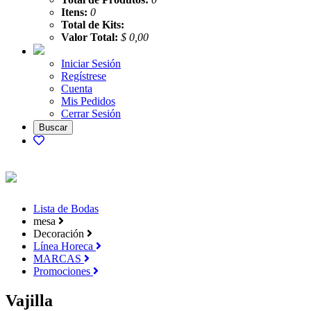
Itens:
0
Total de Kits:
Valor Total:
$ 0,00
Iniciar Sesión
Regístrese
Cuenta
Mis Pedidos
Cerrar Sesión
Lista de Bodas
mesa
Decoración
Línea Horeca
MARCAS
Promociones
Vajilla