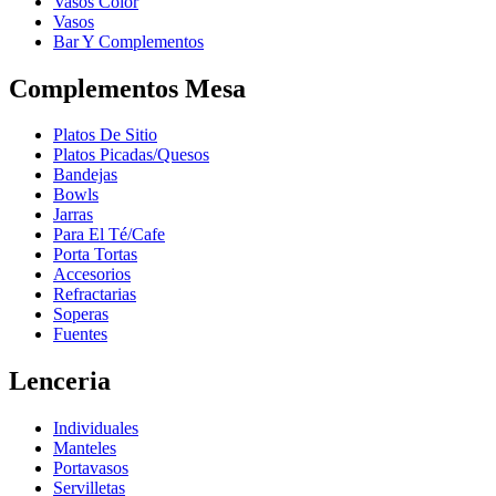
Vasos Color
Vasos
Bar Y Complementos
Complementos Mesa
Platos De Sitio
Platos Picadas/Quesos
Bandejas
Bowls
Jarras
Para El Té/Cafe
Porta Tortas
Accesorios
Refractarias
Soperas
Fuentes
Lenceria
Individuales
Manteles
Portavasos
Servilletas