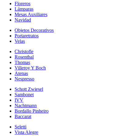
Floreros
Lámparas
Mesas Auxiliares
Navidad
Objetos Decorativos
Portaretratos
Velas
Christofle
Rosenthal
Thomas
Villeroy Y Boch
Atenas
Nespresso
Schott Zwiesel
Sambonet
IVV
Nachtmann
Bordallo Pinheiro
Baccarat
Seletti
Vista Alegre