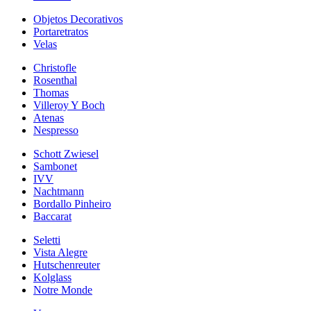
Objetos Decorativos
Portaretratos
Velas
Christofle
Rosenthal
Thomas
Villeroy Y Boch
Atenas
Nespresso
Schott Zwiesel
Sambonet
IVV
Nachtmann
Bordallo Pinheiro
Baccarat
Seletti
Vista Alegre
Hutschenreuter
Kolglass
Notre Monde