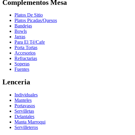
Complementos Mesa
Platos De Sitio
Platos Picadas/Quesos
Bandejas
Bowls
Jarras
Para El Té/Cafe
Porta Tortas
Accesorios
Refractarias
Soperas
Fuentes
Lenceria
Individuales
Manteles
Portavasos
Servilletas
Delantales
Manta Marroqui
Servilleteros