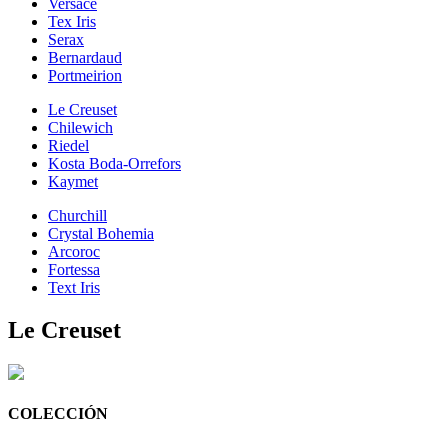
Versace
Tex Iris
Serax
Bernardaud
Portmeirion
Le Creuset
Chilewich
Riedel
Kosta Boda-Orrefors
Kaymet
Churchill
Crystal Bohemia
Arcoroc
Fortessa
Text Iris
Le Creuset
COLECCIÓN