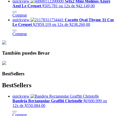
quickview
Setx2 Mini Molinos Azure
Azul Le Creuset
$505.781
ou 12x de $42.149,00
Comprar
quickview
Cocotte Oval Thyme 31 Cm
Le Creuset
$2'859.119
ou 12x de $238.260,00
Comprar
También puedes llevar
BestSellers
BestSellers
quickview
Bandeja Rectangular Graffiti Christofle
$6'600.999
ou
12x de $550.084,00
Comprar