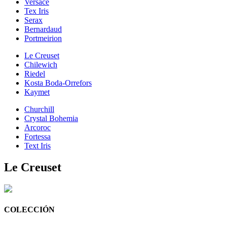
Versace
Tex Iris
Serax
Bernardaud
Portmeirion
Le Creuset
Chilewich
Riedel
Kosta Boda-Orrefors
Kaymet
Churchill
Crystal Bohemia
Arcoroc
Fortessa
Text Iris
Le Creuset
COLECCIÓN