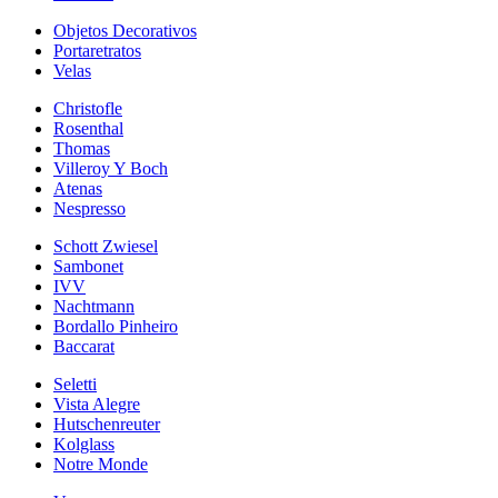
Objetos Decorativos
Portaretratos
Velas
Christofle
Rosenthal
Thomas
Villeroy Y Boch
Atenas
Nespresso
Schott Zwiesel
Sambonet
IVV
Nachtmann
Bordallo Pinheiro
Baccarat
Seletti
Vista Alegre
Hutschenreuter
Kolglass
Notre Monde