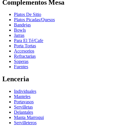
Complementos Mesa
Platos De Sitio
Platos Picadas/Quesos
Bandejas
Bowls
Jarras
Para El Té/Cafe
Porta Tortas
Accesorios
Refractarias
Soperas
Fuentes
Lenceria
Individuales
Manteles
Portavasos
Servilletas
Delantales
Manta Marroqui
Servilleteros