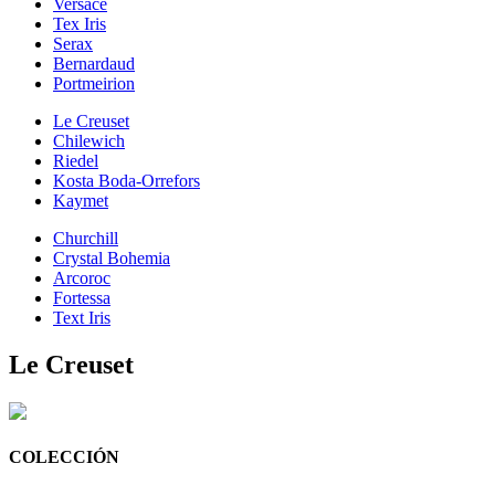
Versace
Tex Iris
Serax
Bernardaud
Portmeirion
Le Creuset
Chilewich
Riedel
Kosta Boda-Orrefors
Kaymet
Churchill
Crystal Bohemia
Arcoroc
Fortessa
Text Iris
Le Creuset
COLECCIÓN