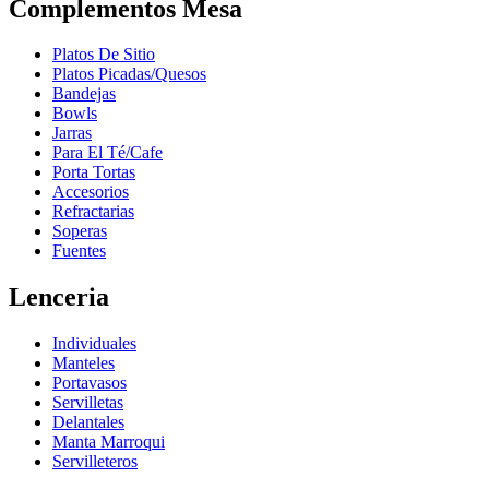
Complementos Mesa
Platos De Sitio
Platos Picadas/Quesos
Bandejas
Bowls
Jarras
Para El Té/Cafe
Porta Tortas
Accesorios
Refractarias
Soperas
Fuentes
Lenceria
Individuales
Manteles
Portavasos
Servilletas
Delantales
Manta Marroqui
Servilleteros