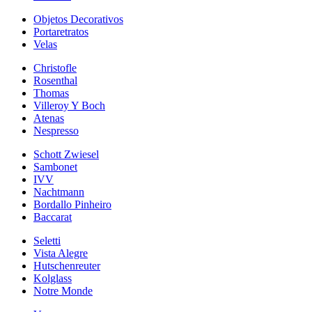
Objetos Decorativos
Portaretratos
Velas
Christofle
Rosenthal
Thomas
Villeroy Y Boch
Atenas
Nespresso
Schott Zwiesel
Sambonet
IVV
Nachtmann
Bordallo Pinheiro
Baccarat
Seletti
Vista Alegre
Hutschenreuter
Kolglass
Notre Monde