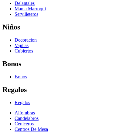
Delantales
Manta Marroqui
Servilleteros
Niños
Decoracion
Vajillas
Cubiertos
Bonos
Bonos
Regalos
Regalos
Alfombras
Candelabros
Ceniceros
Centros De Mesa