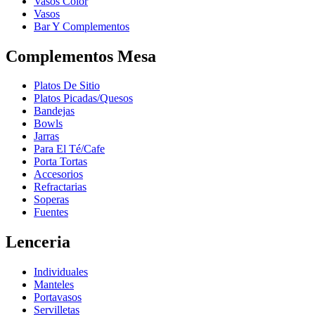
Vasos Color
Vasos
Bar Y Complementos
Complementos Mesa
Platos De Sitio
Platos Picadas/Quesos
Bandejas
Bowls
Jarras
Para El Té/Cafe
Porta Tortas
Accesorios
Refractarias
Soperas
Fuentes
Lenceria
Individuales
Manteles
Portavasos
Servilletas