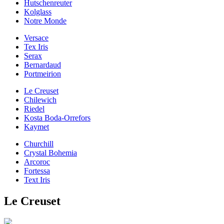
Hutschenreuter
Kolglass
Notre Monde
Versace
Tex Iris
Serax
Bernardaud
Portmeirion
Le Creuset
Chilewich
Riedel
Kosta Boda-Orrefors
Kaymet
Churchill
Crystal Bohemia
Arcoroc
Fortessa
Text Iris
Le Creuset