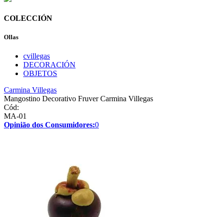
COLECCIÓN
Ollas
cvillegas
DECORACIÓN
OBJETOS
Carmina Villegas
Mangostino Decorativo Fruver Carmina Villegas
Cód:
MA-01
Opinião dos Consumidores:
0