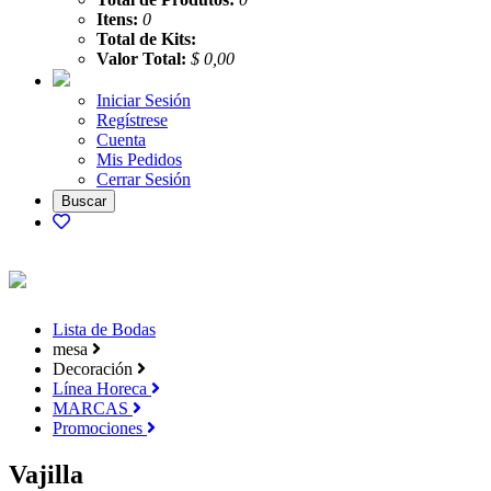
Itens:
0
Total de Kits:
Valor Total:
$ 0,00
Iniciar Sesión
Regístrese
Cuenta
Mis Pedidos
Cerrar Sesión
Lista de Bodas
mesa
Decoración
Línea Horeca
MARCAS
Promociones
Vajilla