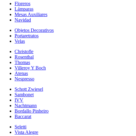
Floreros
Lámparas
Mesas Auxiliares
Navidad
Objetos Decorativos
Portaretratos
Velas
Christofle
Rosenthal
Thomas
Villeroy Y Boch
Atenas
Nespresso
Schott Zwiesel
Sambonet
IVV
Nachtmann
Bordallo Pinheiro
Baccarat
Seletti
Vista Alegre