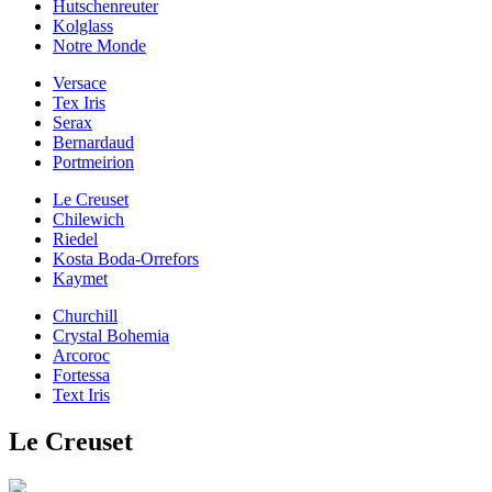
Hutschenreuter
Kolglass
Notre Monde
Versace
Tex Iris
Serax
Bernardaud
Portmeirion
Le Creuset
Chilewich
Riedel
Kosta Boda-Orrefors
Kaymet
Churchill
Crystal Bohemia
Arcoroc
Fortessa
Text Iris
Le Creuset