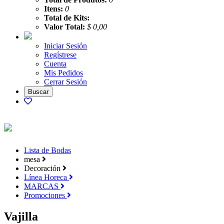
Itens:
0
Total de Kits:
Valor Total:
$ 0,00
Iniciar Sesión
Regístrese
Cuenta
Mis Pedidos
Cerrar Sesión
Lista de Bodas
mesa
Decoración
Línea Horeca
MARCAS
Promociones
Vajilla