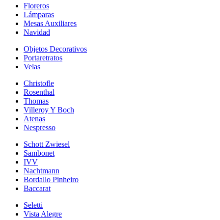
Floreros
Lámparas
Mesas Auxiliares
Navidad
Objetos Decorativos
Portaretratos
Velas
Christofle
Rosenthal
Thomas
Villeroy Y Boch
Atenas
Nespresso
Schott Zwiesel
Sambonet
IVV
Nachtmann
Bordallo Pinheiro
Baccarat
Seletti
Vista Alegre