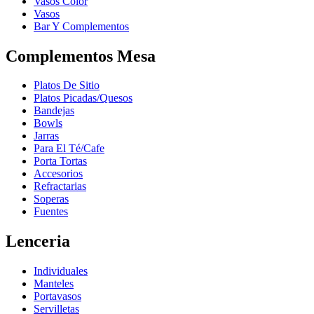
Vasos Color
Vasos
Bar Y Complementos
Complementos Mesa
Platos De Sitio
Platos Picadas/Quesos
Bandejas
Bowls
Jarras
Para El Té/Cafe
Porta Tortas
Accesorios
Refractarias
Soperas
Fuentes
Lenceria
Individuales
Manteles
Portavasos
Servilletas