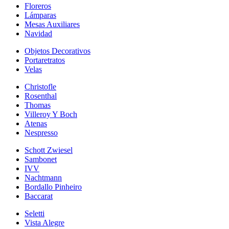
Floreros
Lámparas
Mesas Auxiliares
Navidad
Objetos Decorativos
Portaretratos
Velas
Christofle
Rosenthal
Thomas
Villeroy Y Boch
Atenas
Nespresso
Schott Zwiesel
Sambonet
IVV
Nachtmann
Bordallo Pinheiro
Baccarat
Seletti
Vista Alegre