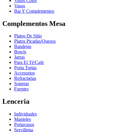
Vasos Color
Vasos
Bar Y Complementos
Complementos Mesa
Platos De Sitio
Platos Picadas/Quesos
Bandejas
Bowls
Jarras
Para El Té/Cafe
Porta Tortas
Accesorios
Refractarias
Soperas
Fuentes
Lenceria
Individuales
Manteles
Portavasos
Servilletas