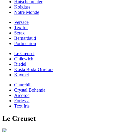
Hutschenreuter
Kolglass
Notre Monde
Versace
Tex Iris
Serax
Bernardaud
Portmeirion
Le Creuset
Chilewich
Riedel
Kosta Boda-Orrefors
Kaymet
Churchill
Crystal Bohemia
Arcoroc
Fortessa
Text Iris
Le Creuset