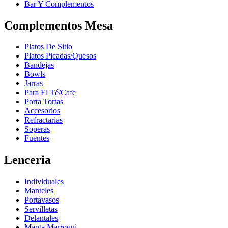
Bar Y Complementos
Complementos Mesa
Platos De Sitio
Platos Picadas/Quesos
Bandejas
Bowls
Jarras
Para El Té/Cafe
Porta Tortas
Accesorios
Refractarias
Soperas
Fuentes
Lenceria
Individuales
Manteles
Portavasos
Servilletas
Delantales
Manta Marroqui