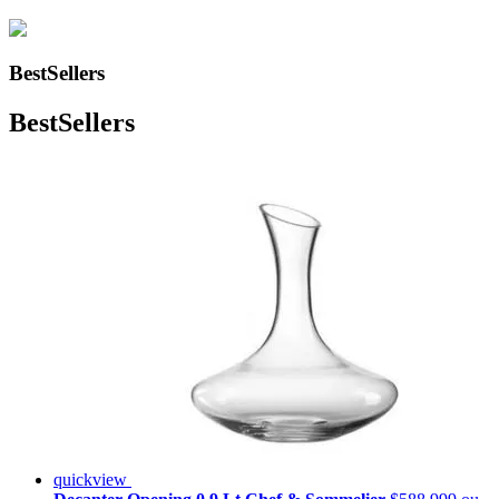
BestSellers
BestSellers
quickview