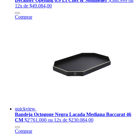
Decanter Opening 0.9 Lt Chef & Sommelier
$588.999
ou
12x de $49.084,00
Comprar
quickview
Bandeja Octogone Negra Lacada Mediana Baccarat 46
CM
$2'761.000
ou 12x de $230.084,00
Comprar