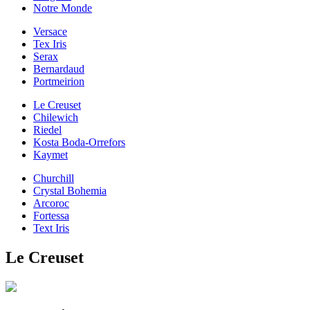
Notre Monde
Versace
Tex Iris
Serax
Bernardaud
Portmeirion
Le Creuset
Chilewich
Riedel
Kosta Boda-Orrefors
Kaymet
Churchill
Crystal Bohemia
Arcoroc
Fortessa
Text Iris
Le Creuset