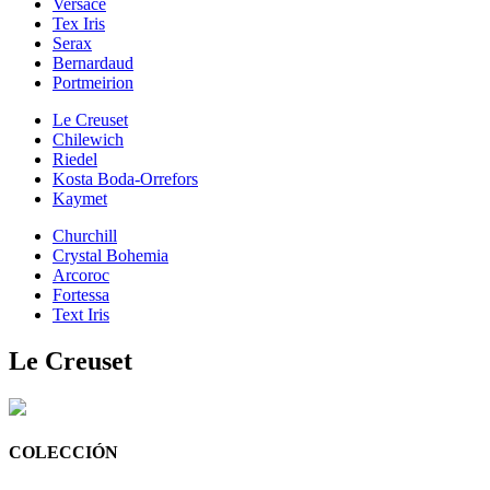
Versace
Tex Iris
Serax
Bernardaud
Portmeirion
Le Creuset
Chilewich
Riedel
Kosta Boda-Orrefors
Kaymet
Churchill
Crystal Bohemia
Arcoroc
Fortessa
Text Iris
Le Creuset
COLECCIÓN