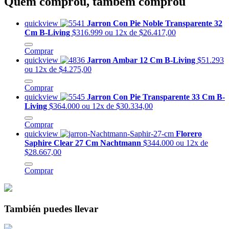
Quem comprou, também comprou
quickview
Jarron Con Pie Noble Transparente 32
Cm B-Living
$316.999
ou 12x de $26.417,00
Comprar
quickview
Jarron Ambar 12 Cm B-Living
$51.293
ou 12x de $4.275,00
Comprar
quickview
Jarron Con Pie Transparente 33 Cm B-
Living
$364.000
ou 12x de $30.334,00
Comprar
quickview
Florero
Saphire Clear 27 Cm Nachtmann
$344.000
ou 12x de
$28.667,00
Comprar
También puedes llevar