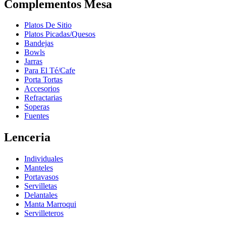
Complementos Mesa
Platos De Sitio
Platos Picadas/Quesos
Bandejas
Bowls
Jarras
Para El Té/Cafe
Porta Tortas
Accesorios
Refractarias
Soperas
Fuentes
Lenceria
Individuales
Manteles
Portavasos
Servilletas
Delantales
Manta Marroqui
Servilleteros