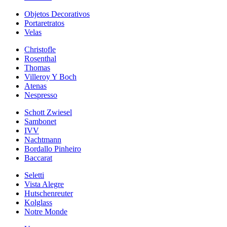
Objetos Decorativos
Portaretratos
Velas
Christofle
Rosenthal
Thomas
Villeroy Y Boch
Atenas
Nespresso
Schott Zwiesel
Sambonet
IVV
Nachtmann
Bordallo Pinheiro
Baccarat
Seletti
Vista Alegre
Hutschenreuter
Kolglass
Notre Monde