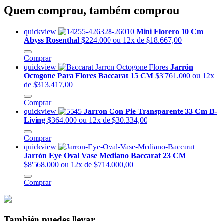
Quem comprou, também comprou
quickview
Mini Florero 10 Cm
Abyss Rosenthal
$224.000
ou 12x de $18.667,00
Comprar
quickview
Jarrón
Octogone Para Flores Baccarat 15 CM
$3'761.000
ou 12x
de $313.417,00
Comprar
quickview
Jarron Con Pie Transparente 33 Cm B-
Living
$364.000
ou 12x de $30.334,00
Comprar
quickview
Jarrón Eye Oval Vase Mediano Baccarat 23 CM
$8'568.000
ou 12x de $714.000,00
Comprar
También puedes llevar