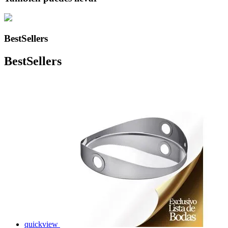
BestSellers
BestSellers
quickview