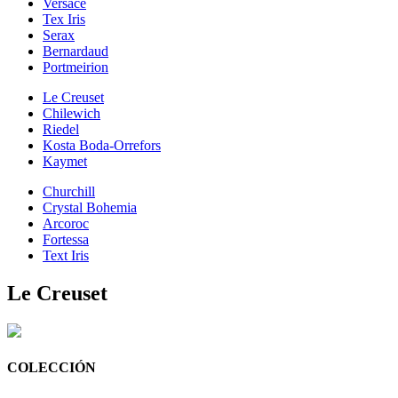
Versace
Tex Iris
Serax
Bernardaud
Portmeirion
Le Creuset
Chilewich
Riedel
Kosta Boda-Orrefors
Kaymet
Churchill
Crystal Bohemia
Arcoroc
Fortessa
Text Iris
Le Creuset
COLECCIÓN