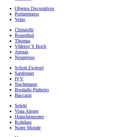
Objetos Decorativos
Portaretratos
Velas
Christofle
Rosenthal
Thomas
Villeroy Y Boch
Atenas
Nespresso
Schott Zwiesel
Sambonet
IVV
Nachtmann
Bordallo Pinheiro
Baccarat
Seletti
Vista Alegre
Hutschenreuter
Kolglass
Notre Monde