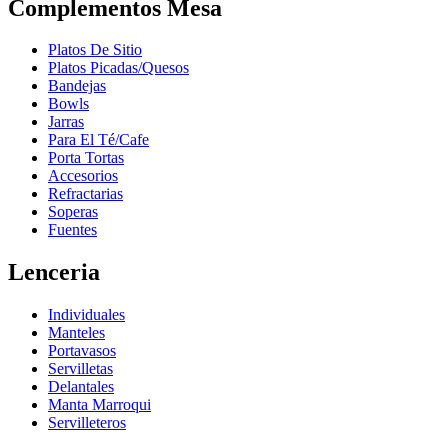
Complementos Mesa
Platos De Sitio
Platos Picadas/Quesos
Bandejas
Bowls
Jarras
Para El Té/Cafe
Porta Tortas
Accesorios
Refractarias
Soperas
Fuentes
Lenceria
Individuales
Manteles
Portavasos
Servilletas
Delantales
Manta Marroqui
Servilleteros