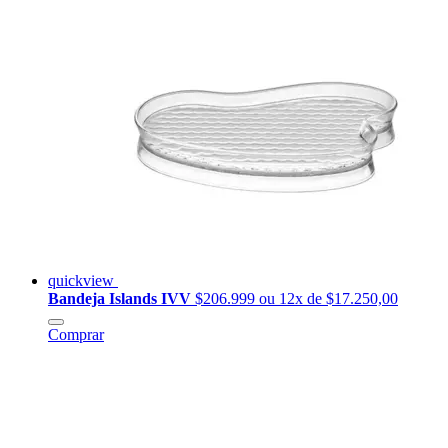
quickview
Bandeja Islands IVV
$206.999
ou 12x de $17.250,00
Comprar