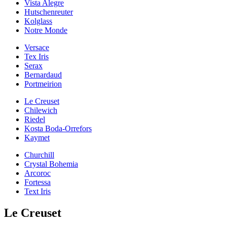
Vista Alegre
Hutschenreuter
Kolglass
Notre Monde
Versace
Tex Iris
Serax
Bernardaud
Portmeirion
Le Creuset
Chilewich
Riedel
Kosta Boda-Orrefors
Kaymet
Churchill
Crystal Bohemia
Arcoroc
Fortessa
Text Iris
Le Creuset