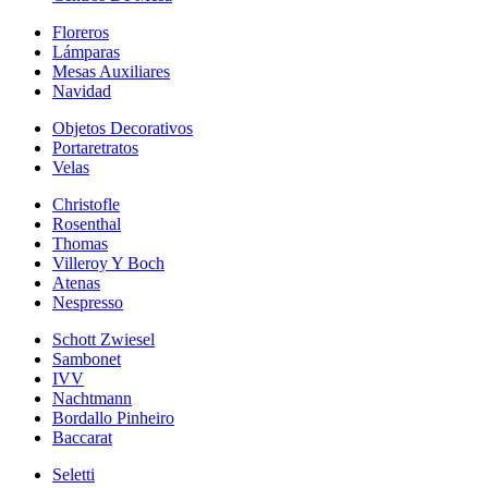
Floreros
Lámparas
Mesas Auxiliares
Navidad
Objetos Decorativos
Portaretratos
Velas
Christofle
Rosenthal
Thomas
Villeroy Y Boch
Atenas
Nespresso
Schott Zwiesel
Sambonet
IVV
Nachtmann
Bordallo Pinheiro
Baccarat
Seletti