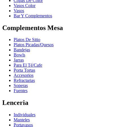
Copas De Color
Vasos Color
Vasos
Bar Y Complementos
Complementos Mesa
Platos De Sitio
Platos Picadas/Quesos
Bandejas
Bowls
Jarras
Para El Té/Cafe
Porta Tortas
Accesorios
Refractarias
Soperas
Fuentes
Lenceria
Individuales
Manteles
Portavasos