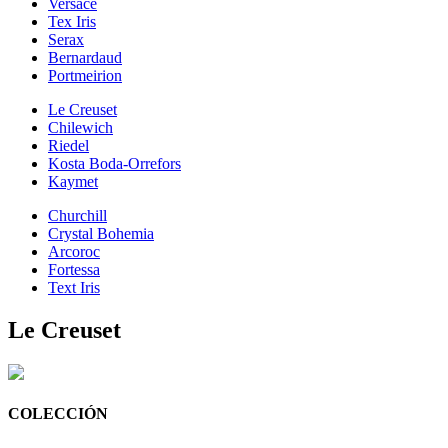
Versace
Tex Iris
Serax
Bernardaud
Portmeirion
Le Creuset
Chilewich
Riedel
Kosta Boda-Orrefors
Kaymet
Churchill
Crystal Bohemia
Arcoroc
Fortessa
Text Iris
Le Creuset
COLECCIÓN