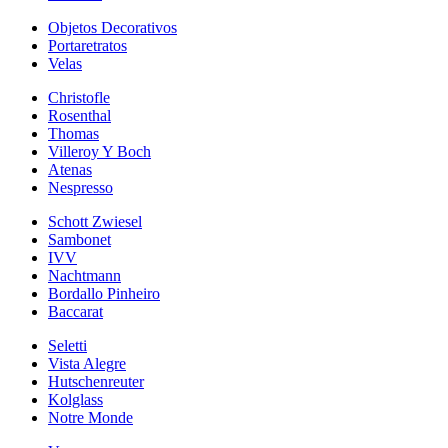
Objetos Decorativos
Portaretratos
Velas
Christofle
Rosenthal
Thomas
Villeroy Y Boch
Atenas
Nespresso
Schott Zwiesel
Sambonet
IVV
Nachtmann
Bordallo Pinheiro
Baccarat
Seletti
Vista Alegre
Hutschenreuter
Kolglass
Notre Monde