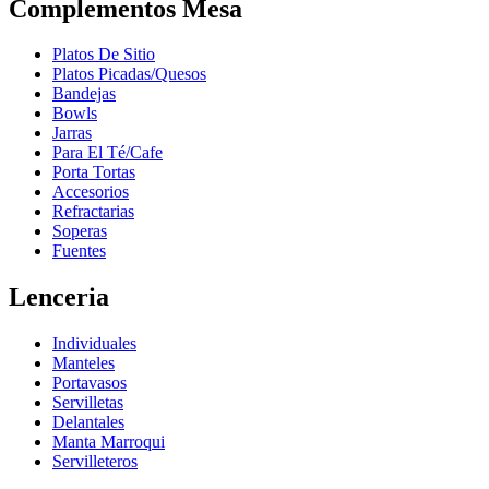
Complementos Mesa
Platos De Sitio
Platos Picadas/Quesos
Bandejas
Bowls
Jarras
Para El Té/Cafe
Porta Tortas
Accesorios
Refractarias
Soperas
Fuentes
Lenceria
Individuales
Manteles
Portavasos
Servilletas
Delantales
Manta Marroqui
Servilleteros