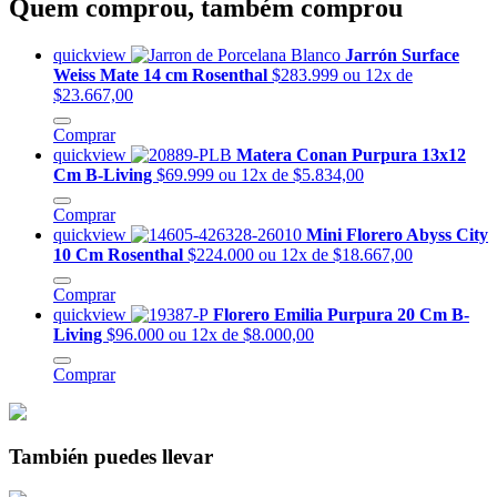
Quem comprou, também comprou
quickview
Jarrón Surface
Weiss Mate 14 cm Rosenthal
$283.999
ou 12x de
$23.667,00
Comprar
quickview
Matera Conan Purpura 13x12
Cm B-Living
$69.999
ou 12x de $5.834,00
Comprar
quickview
Mini Florero Abyss City
10 Cm Rosenthal
$224.000
ou 12x de $18.667,00
Comprar
quickview
Florero Emilia Purpura 20 Cm B-
Living
$96.000
ou 12x de $8.000,00
Comprar
También puedes llevar