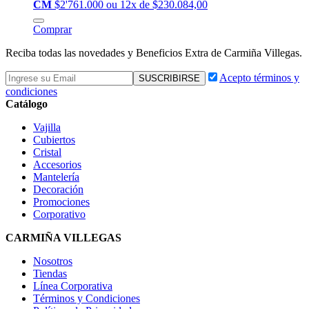
CM
$2'761.000
ou 12x de $230.084,00
Comprar
Reciba todas las novedades y Beneficios Extra de Carmiña Villegas.
Acepto términos y
condiciones
Catálogo
Vajilla
Cubiertos
Cristal
Accesorios
Mantelería
Decoración
Promociones
Corporativo
CARMIÑA VILLEGAS
Nosotros
Tiendas
Línea Corporativa
Términos y Condiciones