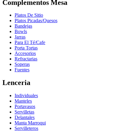
Complementos Mesa
Platos De Sitio
Platos Picadas/Quesos
Bandejas
Bowls
Jarras
Para El Té/Cafe
Porta Tortas
Accesorios
Refractarias
Soperas
Fuentes
Lenceria
Individuales
Manteles
Portavasos
Servilletas
Delantales
Manta Marroqui
Servilleteros