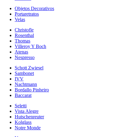
Objetos Decorativos
Portaretratos
Velas
Christofle
Rosenthal
Thomas
Villeroy Y Boch
Atenas
Nespresso
Schott Zwiesel
Sambonet
IVV
Nachtmann
Bordallo Pinheiro
Baccarat
Seletti
Vista Alegre
Hutschenreuter
Kolglass
Notre Monde