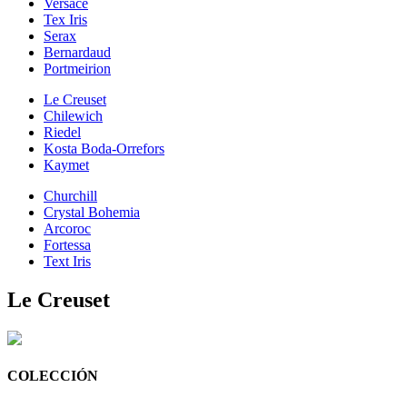
Versace
Tex Iris
Serax
Bernardaud
Portmeirion
Le Creuset
Chilewich
Riedel
Kosta Boda-Orrefors
Kaymet
Churchill
Crystal Bohemia
Arcoroc
Fortessa
Text Iris
Le Creuset
COLECCIÓN