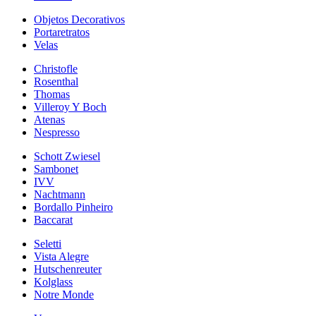
Objetos Decorativos
Portaretratos
Velas
Christofle
Rosenthal
Thomas
Villeroy Y Boch
Atenas
Nespresso
Schott Zwiesel
Sambonet
IVV
Nachtmann
Bordallo Pinheiro
Baccarat
Seletti
Vista Alegre
Hutschenreuter
Kolglass
Notre Monde