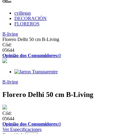
Ollas
cvillegas
DECORACIÓN
FLOREROS
B-living
Florero Delhi 50 cm B-Living
Cód:
05644
Opinião dos Consumidores:
0
B-living
Florero Delhi 50 cm B-Living
Cód:
05644
Opinião dos Consumidores:
0
Ver Especificaciones