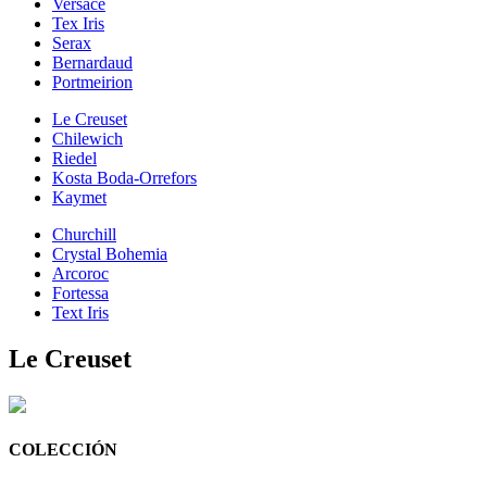
Versace
Tex Iris
Serax
Bernardaud
Portmeirion
Le Creuset
Chilewich
Riedel
Kosta Boda-Orrefors
Kaymet
Churchill
Crystal Bohemia
Arcoroc
Fortessa
Text Iris
Le Creuset
COLECCIÓN