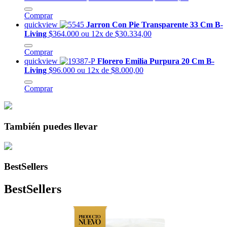
Comprar
quickview
Jarron Con Pie Transparente 33 Cm B-
Living
$364.000
ou 12x de $30.334,00
Comprar
quickview
Florero Emilia Purpura 20 Cm B-
Living
$96.000
ou 12x de $8.000,00
Comprar
También puedes llevar
BestSellers
BestSellers