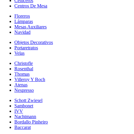
Ceniceros
Centros De Mesa
Floreros
Lámparas
Mesas Auxiliares
Navidad
Objetos Decorativos
Portaretratos
Velas
Christofle
Rosenthal
Thomas
Villeroy Y Boch
Atenas
Nespresso
Schott Zwiesel
Sambonet
IVV
Nachtmann
Bordallo Pinheiro
Baccarat