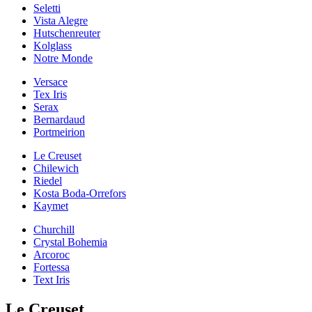
Seletti
Vista Alegre
Hutschenreuter
Kolglass
Notre Monde
Versace
Tex Iris
Serax
Bernardaud
Portmeirion
Le Creuset
Chilewich
Riedel
Kosta Boda-Orrefors
Kaymet
Churchill
Crystal Bohemia
Arcoroc
Fortessa
Text Iris
Le Creuset