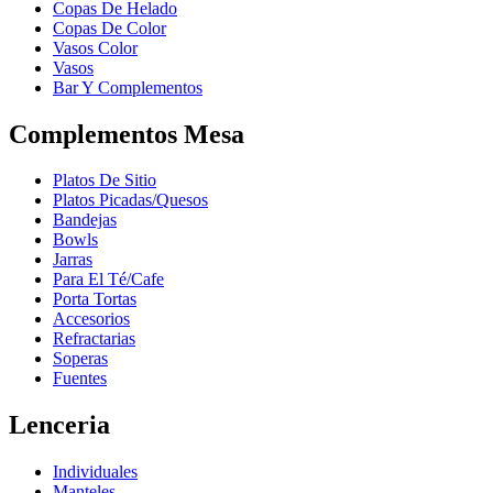
Copas De Helado
Copas De Color
Vasos Color
Vasos
Bar Y Complementos
Complementos Mesa
Platos De Sitio
Platos Picadas/Quesos
Bandejas
Bowls
Jarras
Para El Té/Cafe
Porta Tortas
Accesorios
Refractarias
Soperas
Fuentes
Lenceria
Individuales
Manteles