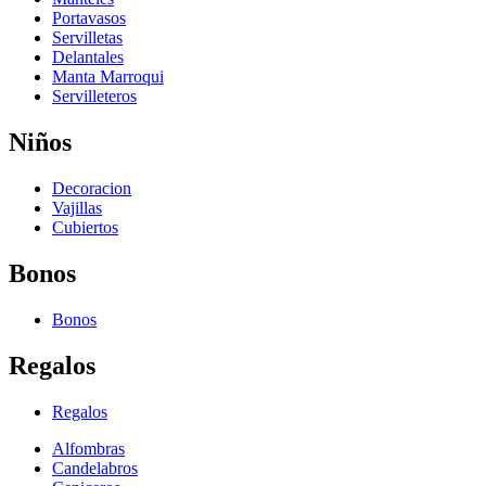
Portavasos
Servilletas
Delantales
Manta Marroqui
Servilleteros
Niños
Decoracion
Vajillas
Cubiertos
Bonos
Bonos
Regalos
Regalos
Alfombras
Candelabros